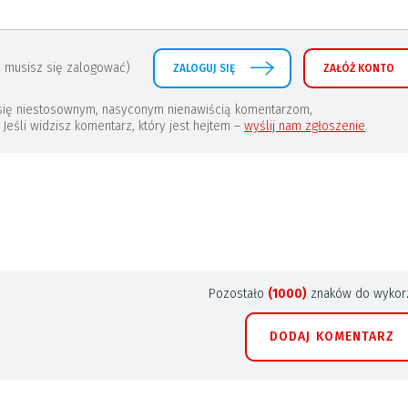
 musisz się zalogować)
ZALOGUJ SIĘ
ZAŁÓŻ KONTO
a się niestosownym, nasyconym nienawiścią komentarzom,
eśli widzisz komentarz, który jest hejtem –
wyślij nam zgłoszenie
.
Pozostało
(1000)
znaków do wykorz
DODAJ KOMENTARZ