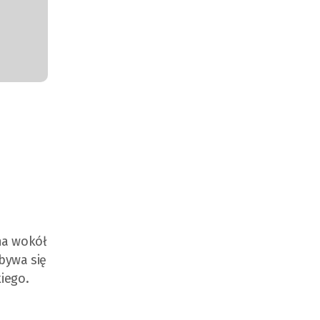
ona wokół
dbywa się
iego.