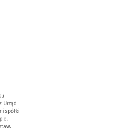
ku
az Urząd
ii spółki
pie.
staw.