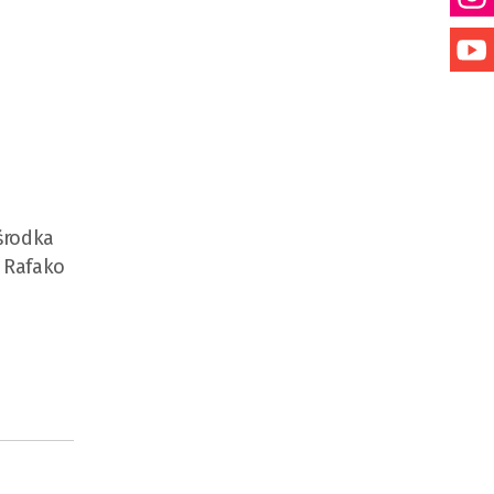
środka
y Rafako