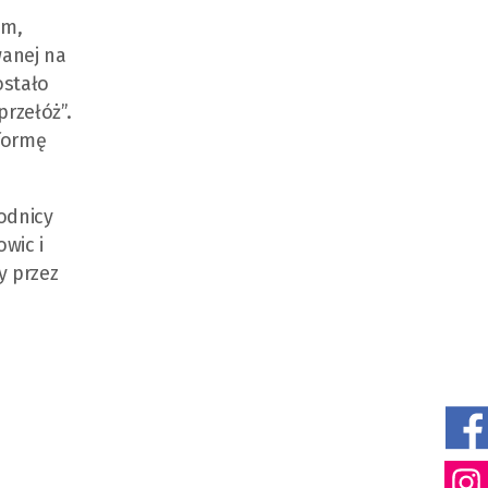
em,
wanej na
ostało
rzełóż”.
tformę
odnicy
wic i
y przez