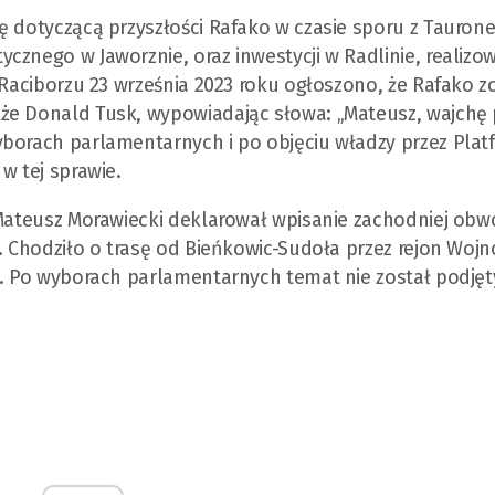
ę dotyczącą przyszłości Rafako w czasie sporu z Tauron
cznego w Jaworznie, oraz inwestycji w Radlinie, realizo
 Raciborzu 23 września 2023 roku ogłoszono, że Rafako z
że Donald Tusk, wypowiadając słowa: „Mateusz, wajchę p
yborach parlamentarnych i po objęciu władzy przez Pla
w tej sprawie.
 Mateusz Morawiecki deklarował wpisanie zachodniej obw
. Chodziło o trasę od Bieńkowic-Sudoła przez rejon Wojno
e. Po wyborach parlamentarnych temat nie został podjęt