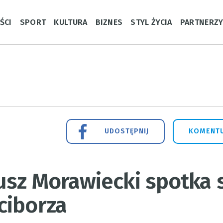
ŚCI
SPORT
KULTURA
BIZNES
STYL ŻYCIA
PARTNERZ
UDOSTĘPNIJ
KOMENTU
usz Morawiecki spotka 
ciborza