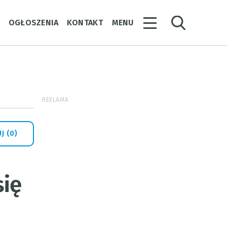
Y
OGŁOSZENIA
KONTAKT
MENU
REKLAMA
J (0)
się