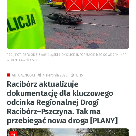
RED., FOT. FB/WODZISŁAW ŚLĄSKI I OKOLICE-INFORMACJE DROGOWE 24H, KPP
WODZISŁAW ŚLĄSKI
4 sierpnia 2026
13:15
AKTUALNOŚCI
Racibórz aktualizuje
dokumentację dla kluczowego
odcinka Regionalnej Drogi
Racibórz–Pszczyna. Tak ma
przebiegać nowa droga [PLANY]
51