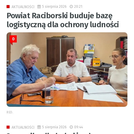
5 sierpnia 2026
20:21
AKTUALNOŚCI
Powiat Raciborski buduje bazę
logistyczną dla ochrony ludności
0
RED.
5 sierpnia 2026
09:44
AKTUALNOŚCI