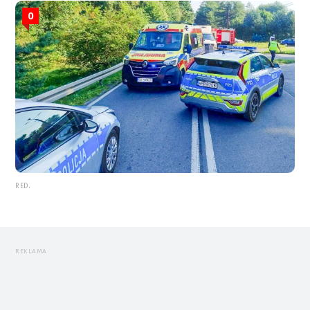
0
RED.
REKLAMA