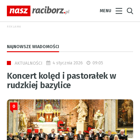
MENU
REKLAMA
NAJNOWSZE WIADOMOŚCI
4 stycznia 2026
09:05
AKTUALNOŚCI
Koncert kolęd i pastorałek w
rudzkiej bazylice
0