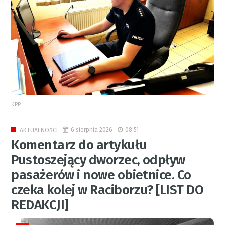
KPP
6 sierpnia 2026
08:51
AKTUALNOŚCI
Komentarz do artykułu
Pustoszejący dworzec, odpływ
pasażerów i nowe obietnice. Co
czeka kolej w Raciborzu? [LIST DO
REDAKCJI]