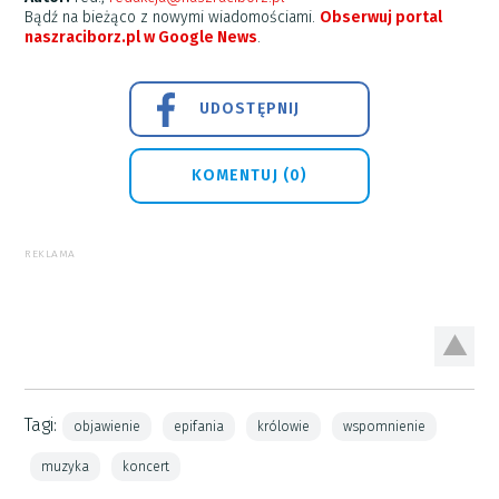
Bądź na bieżąco z nowymi wiadomościami.
Obserwuj portal
naszraciborz.pl w Google News
.
UDOSTĘPNIJ
KOMENTUJ (0)
REKLAMA
Tagi:
objawienie
epifania
królowie
wspomnienie
muzyka
koncert