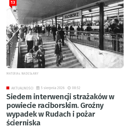
13
MATERIAŁ NADESŁANY
5 sierpnia 2026
08:52
AKTUALNOŚCI
Siedem interwencji strażaków w
powiecie raciborskim. Groźny
wypadek w Rudach i pożar
ścierniska