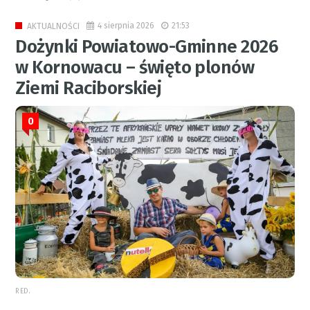
4 sierpnia 2026
21:53
AKTUALNOŚCI
Dożynki Powiatowo-Gminne 2026
w Kornowacu – święto plonów
Ziemi Raciborskiej
0
RED.