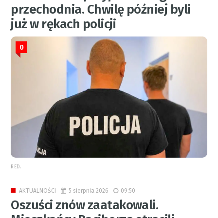
przechodnia. Chwilę później byli
już w rękach policji
0
RED.
5 sierpnia 2026
09:50
AKTUALNOŚCI
Oszuści znów zaatakowali.