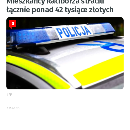
Mieszkańcy Raciborza stracili
łącznie ponad 42 tysiące złotych
0
KPP
REKLAMA