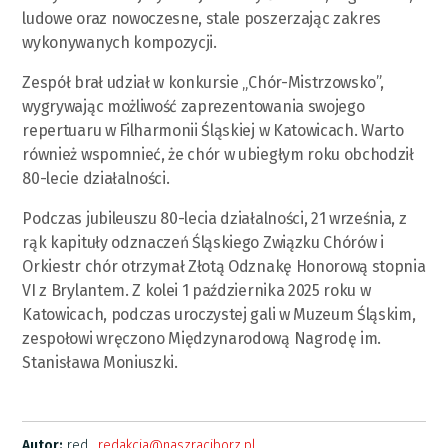
ludowe oraz nowoczesne, stale poszerzając zakres
wykonywanych kompozycji.
Zespół brał udział w konkursie „Chór-Mistrzowsko”,
wygrywając możliwość zaprezentowania swojego
repertuaru w Filharmonii Śląskiej w Katowicach. Warto
również wspomnieć, że chór w ubiegłym roku obchodził
80-lecie działalności.
Podczas jubileuszu 80-lecia działalności, 21 września, z
rąk kapituły odznaczeń Śląskiego Związku Chórów i
Orkiestr chór otrzymał Złotą Odznakę Honorową stopnia
VI z Brylantem. Z kolei 1 października 2025 roku w
Katowicach, podczas uroczystej gali w Muzeum Śląskim,
zespołowi wręczono Międzynarodową Nagrodę im.
Stanisława Moniuszki.
Autor:
red.,
redakcja@naszraciborz.pl