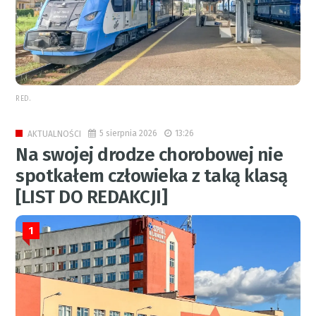
RED.
5 sierpnia 2026
13:26
AKTUALNOŚCI
Na swojej drodze chorobowej nie
spotkałem człowieka z taką klasą
[LIST DO REDAKCJI]
1