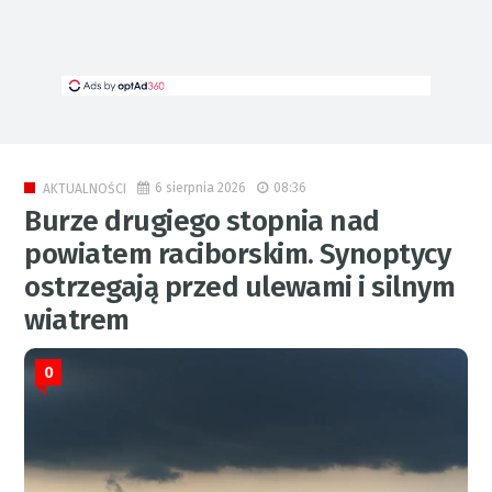
6 sierpnia 2026
08:36
AKTUALNOŚCI
Burze drugiego stopnia nad
powiatem raciborskim. Synoptycy
ostrzegają przed ulewami i silnym
wiatrem
0