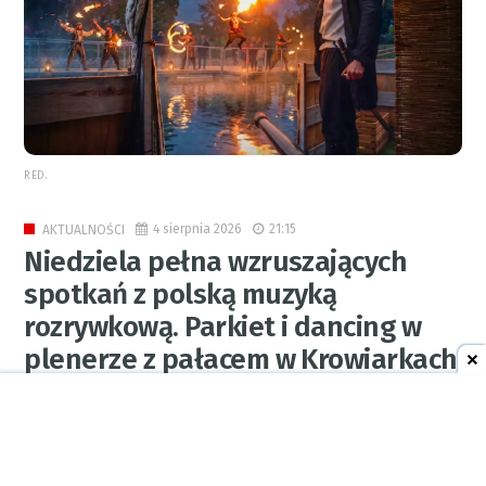
RED.
4 sierpnia 2026
21:15
AKTUALNOŚCI
Niedziela pełna wzruszających
spotkań z polską muzyką
rozrywkową. Parkiet i dancing w
plenerze z pałacem w Krowiarkach
w tle
0