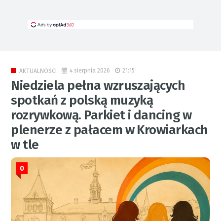
4 sierpnia 2026
21:15
AKTUALNOŚCI
Niedziela pełna wzruszających
spotkań z polską muzyką
rozrywkową. Parkiet i dancing w
plenerze z pałacem w Krowiarkach
w tle
0