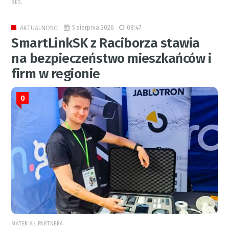
RED.
5 sierpnia 2026
08:47
AKTUALNOŚCI
SmartLinkSK z Raciborza stawia
na bezpieczeństwo mieszkańców i
firm w regionie
0
MATERIAŁ PARTNERA