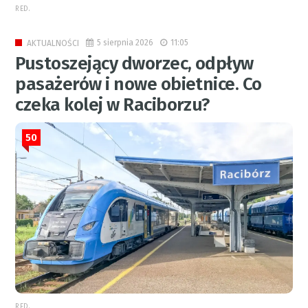
RED.
5 sierpnia 2026
11:05
AKTUALNOŚCI
Pustoszejący dworzec, odpływ
pasażerów i nowe obietnice. Co
czeka kolej w Raciborzu?
50
RED.