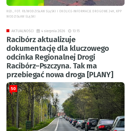
RED., FOT. FB/WODZISŁAW ŚLĄSKI I OKOLICE-INFORMACJE DROGOWE 24H, KPP
WODZISŁAW ŚLĄSKI
4 sierpnia 2026
13:15
AKTUALNOŚCI
Racibórz aktualizuje
dokumentację dla kluczowego
odcinka Regionalnej Drogi
Racibórz–Pszczyna. Tak ma
przebiegać nowa droga [PLANY]
50