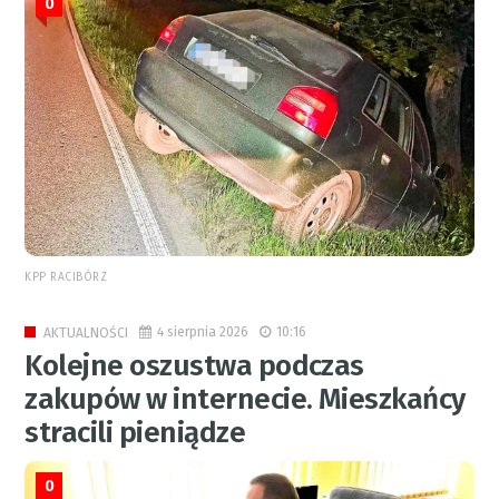
0
KPP RACIBÓRZ
4 sierpnia 2026
10:16
AKTUALNOŚCI
Kolejne oszustwa podczas
zakupów w internecie. Mieszkańcy
stracili pieniądze
0