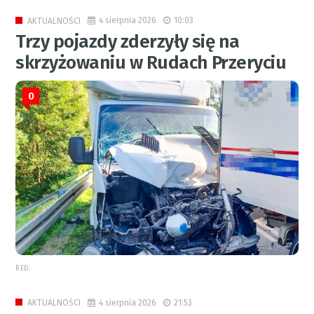
4 sierpnia 2026
10:03
AKTUALNOŚCI
Trzy pojazdy zderzyły się na
skrzyżowaniu w Rudach Przeryciu
0
RED.
4 sierpnia 2026
21:53
AKTUALNOŚCI