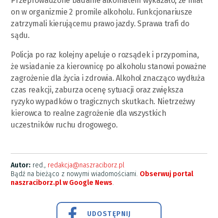
Przeprowadzone badanie alkomatem wykazało, że miał
on w organizmie 2 promile alkoholu. Funkcjonariusze
zatrzymali kierującemu prawo jazdy. Sprawa trafi do
sądu.
Policja po raz kolejny apeluje o rozsądek i przypomina,
że wsiadanie za kierownicę po alkoholu stanowi poważne
zagrożenie dla życia i zdrowia. Alkohol znacząco wydłuża
czas reakcji, zaburza ocenę sytuacji oraz zwiększa
ryzyko wypadków o tragicznych skutkach. Nietrzeźwy
kierowca to realne zagrożenie dla wszystkich
uczestników ruchu drogowego.
Autor:
red.,
redakcja@naszraciborz.pl
Bądź na bieżąco z nowymi wiadomościami.
Obserwuj portal
naszraciborz.pl w Google News
.
UDOSTĘPNIJ