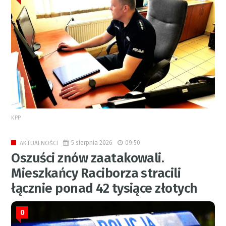
KPP
5 sierpnia 2026
09:50
AKTUALNOŚCI
Oszuści znów zaatakowali.
Mieszkańcy Raciborza stracili
łącznie ponad 42 tysiące złotych
0