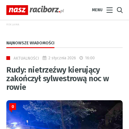
MENU
REKLAMA
NAJNOWSZE WIADOMOŚCI
2 stycznia 2026
16:00
AKTUALNOŚCI
Rudy: nietrzeźwy kierujący
zakończył sylwestrową noc w
rowie
0