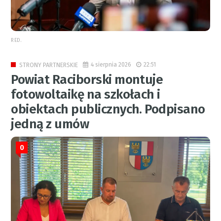
RED.
4 sierpnia 2026
22:51
STRONY PARTNERSKIE
Powiat Raciborski montuje
fotowoltaikę na szkołach i
obiektach publicznych. Podpisano
jedną z umów
0