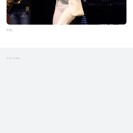
RED.
REKLAMA