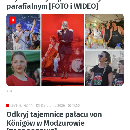
parafialnym [FOTO i WIDEO]
0
RED.
8 sierpnia 2026
17:50
AKTUALNOŚCI
Odkryj tajemnice pałacu von
Königów w Modzurowie