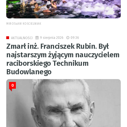
MIROSŁAW KOŚCIELNIAK
9 sierpnia 2026
09:36
AKTUALNOŚCI
Zmarł inż. Franciszek Rubin. Był
najstarszym żyjącym nauczycielem
raciborskiego Technikum
Budowlanego
0