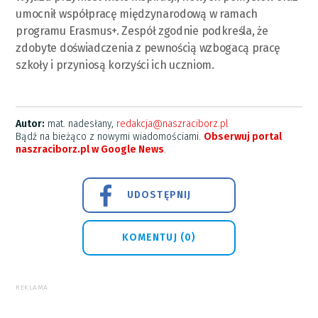
umocnił współpracę międzynarodową w ramach
programu Erasmus+. Zespół zgodnie podkreśla, że
zdobyte doświadczenia z pewnością wzbogacą pracę
szkoły i przyniosą korzyści ich uczniom.
Autor:
mat. nadesłany,
redakcja@naszraciborz.pl
Bądź na bieżąco z nowymi wiadomościami.
Obserwuj portal
naszraciborz.pl w Google News
.
UDOSTĘPNIJ
KOMENTUJ (0)
REKLAMA