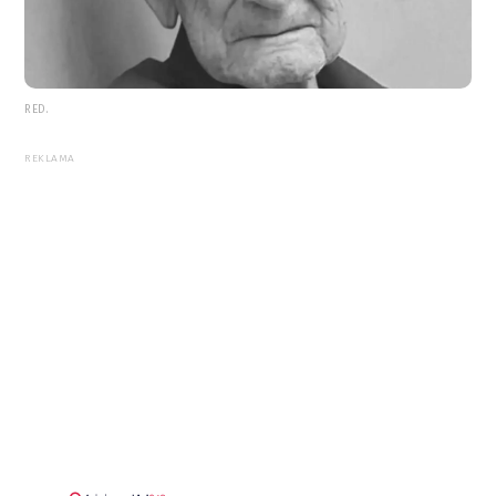
RED.
REKLAMA