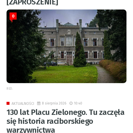
[ZAPROSZENIE]
0
RED.
8 sierpnia 2026
10:40
AKTUALNOŚCI
130 lat Placu Zielonego. Tu zaczęła
się historia raciborskiego
warzywnictwa