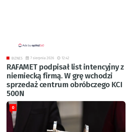
7 sierpnia 2026
12:42
BIZNES
RAFAMET podpisał list intencyjny z
niemiecką firmą. W grę wchodzi
sprzedaż centrum obróbczego KCI
500N
0