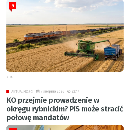
9
RED.
7 sierpnia 2026
22:17
AKTUALNOŚCI
KO przejmie prowadzenie w
okręgu rybnickim? PiS może stracić
połowę mandatów