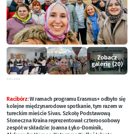
Zobacz
galerię (20)
REKLAMA
Racibórz
:
W ramach programu Erasmus+ odbyło się
kolejne międzynarodowe spotkanie, tym razem w
tureckim mieście Sivas. Szkołę Podstawową
Słoneczna Kraina reprezentował czteroosobowy
zespół w składzie: Joanna Łyko-Dominik,