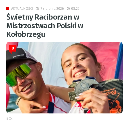
7 sierpnia 2026
08:25
AKTUALNOŚCI
Świetny Raciborzan w
Mistrzostwach Polski w
Kołobrzegu
0
RED.