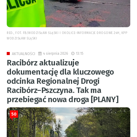
RED., FOT. FB/WODZISŁAW ŚLĄSKI I OKOLICE-INFORMACJE DROGOWE 24H, KPP
WODZISŁAW ŚLĄSKI
4 sierpnia 2026
13:15
AKTUALNOŚCI
Racibórz aktualizuje
dokumentację dla kluczowego
odcinka Regionalnej Drogi
Racibórz–Pszczyna. Tak ma
przebiegać nowa droga [PLANY]
50