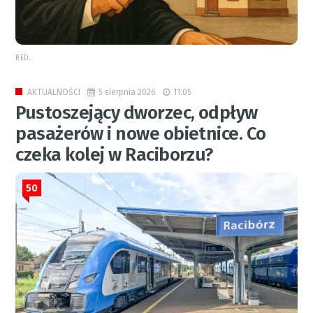
RED.
5 sierpnia 2026
11:05
AKTUALNOŚCI
Pustoszejący dworzec, odpływ
pasażerów i nowe obietnice. Co
czeka kolej w Raciborzu?
50