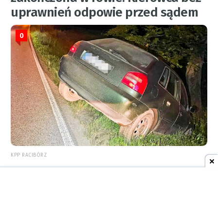
uprawnień odpowie przed sądem
0
KPP RACIBÓRZ
4 sierpnia 2026
10:16
AKTUALNOŚCI
Kolejne oszustwa podczas
zakupów w internecie. Mieszkańcy