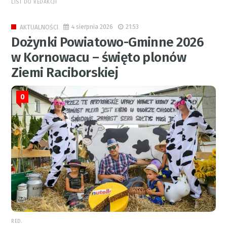
LIST DO REDAKCJI
4 sierpnia 2026
21:53
AKTUALNOŚCI
Dożynki Powiatowo-Gminne 2026
w Kornowacu – święto plonów
Ziemi Raciborskiej
0
RED.