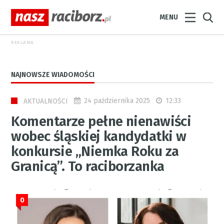
MENU
REKLAMA
NAJNOWSZE WIADOMOŚCI
24 października 2025
12:33
AKTUALNOŚCI
Komentarze pełne nienawiści
wobec śląskiej kandydatki w
konkursie „Niemka Roku za
Granicą”. To raciborzanka
0