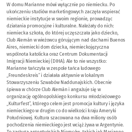
W domu Marianne mówi wyłącznie po niemiecku. Po
ukończeniu studiów marketingowych zaczęła wspierać
niemieckie instytucje w swoim regionie, prowadząc
działania promocyjne i kulturalne. Należały do ​​nich:
niemiecka szkoła, do której uczęszczała jako dziecko,
Club Alemán w wieżowcu górującym nad dachami Buenos
Aires, niemiecki dom dziecka, niemieckojęzyczna
wspólnota katolicka oraz Centrum Dokumentacji
Imigracji Niemieckiej (DIHA). Ale to nie wszystko:
Marianne tańczyła w zespole tańca ludowego
„Freundeskreis” i działała aktywnie w lokalnym
Stowarzyszeniu Szwabów Naddunajskich. Obecnie
śpiewa w chórze Club Alemán i angażuje się w
organizację ogólnopolskiego konkursu młodzieżowego
„Kulturfest”, którego celem jest promocja kultury i języka
niemieckiego w drugim co do wielkości kraju Ameryki
Południowej. Kultura szacowana na dwa miliony osób
pochodzenia niemieckiego jest wciąż żywa w Argentynie.
To zasługa argentyńskich Niemców, takich jak Marianne,