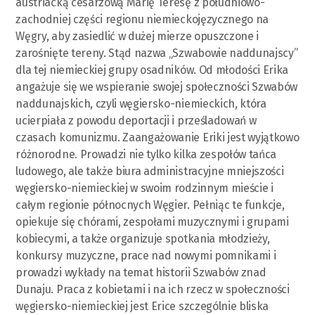
austriacką cesarzową Marię Teresę z południowo-
zachodniej części regionu niemieckojęzycznego na
Węgry, aby zasiedlić w dużej mierze opuszczone i
zarośnięte tereny. Stąd nazwa „Szwabowie naddunajscy”
dla tej niemieckiej grupy osadników. Od młodości Erika
angażuje się we wspieranie swojej społeczności Szwabów
naddunajskich, czyli węgiersko-niemieckich, która
ucierpiała z powodu deportacji i prześladowań w
czasach komunizmu. Zaangażowanie Eriki jest wyjątkowo
różnorodne. Prowadzi nie tylko kilka zespołów tańca
ludowego, ale także biura administracyjne mniejszości
węgiersko-niemieckiej w swoim rodzinnym mieście i
całym regionie północnych Węgier. Pełniąc te funkcje,
opiekuje się chórami, zespołami muzycznymi i grupami
kobiecymi, a także organizuje spotkania młodzieży,
konkursy muzyczne, prace nad nowymi pomnikami i
prowadzi wykłady na temat historii Szwabów znad
Dunaju. Praca z kobietami i na ich rzecz w społeczności
węgiersko-niemieckiej jest Erice szczególnie bliska