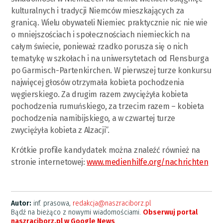
kulturalnych i tradycji Niemców mieszkających za
granicą. Wielu obywateli Niemiec praktycznie nic nie wie
o mniejszościach i społecznościach niemieckich na
całym świecie, ponieważ rzadko porusza się o nich
tematykę w szkołach i na uniwersytetach od Flensburga
po Garmisch-Partenkirchen. W pierwszej turze konkursu
najwięcej głosów otrzymała kobieta pochodzenia
węgierskiego. Za drugim razem zwyciężyła kobieta
pochodzenia rumuńskiego, za trzecim razem – kobieta
pochodzenia namibijskiego, a w czwartej turze
zwyciężyła kobieta z Alzacji”.
Krótkie profile kandydatek można znaleźć również na
stronie internetowej:
www.medienhilfe.org/nachrichten
Autor:
inf. prasowa,
redakcja@naszraciborz.pl
Bądź na bieżąco z nowymi wiadomościami.
Obserwuj portal
naszraciborz.pl w Google News
.