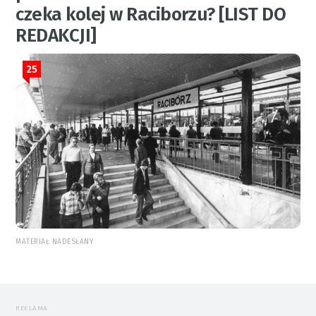
czeka kolej w Raciborzu? [LIST DO
REDAKCJI]
25
MATERIAŁ NADESŁANY
REKLAMA