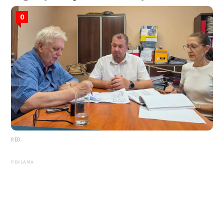
0
RED.
REKLAMA