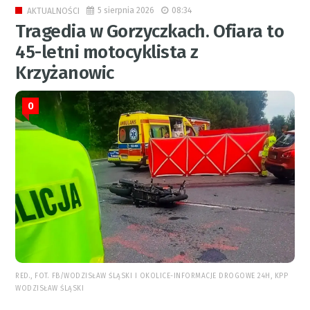
5 sierpnia 2026
08:34
AKTUALNOŚCI
Tragedia w Gorzyczkach. Ofiara to
45-letni motocyklista z
Krzyżanowic
0
RED., FOT. FB/WODZISŁAW ŚLĄSKI I OKOLICE-INFORMACJE DROGOWE 24H, KPP
WODZISŁAW ŚLĄSKI