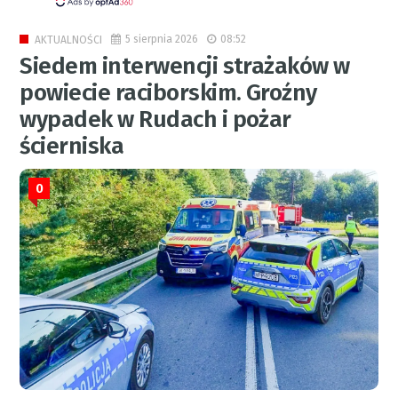
5 sierpnia 2026
08:52
AKTUALNOŚCI
Siedem interwencji strażaków w
powiecie raciborskim. Groźny
wypadek w Rudach i pożar
ścierniska
0