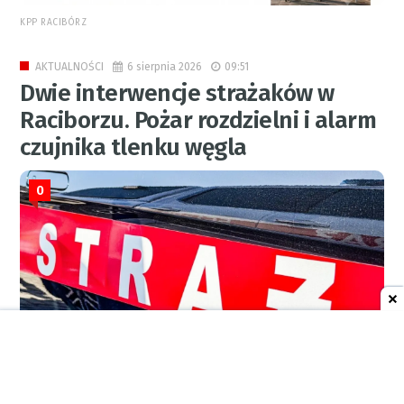
KPP RACIBÓRZ
6 sierpnia 2026
09:51
AKTUALNOŚCI
Dwie interwencje strażaków w
Raciborzu. Pożar rozdzielni i alarm
czujnika tlenku węgla
0