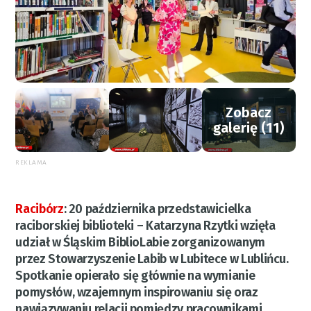
Zobacz
galerię (11)
REKLAMA
Racibórz
:
20 października przedstawicielka
raciborskiej biblioteki – Katarzyna Rzytki wzięła
udział w Śląskim BiblioLabie zorganizowanym
przez Stowarzyszenie Labib w Lubitece w Lublińcu.
Spotkanie opierało się głównie na wymianie
pomysłów, wzajemnym inspirowaniu się oraz
nawiązywaniu relacji pomiędzy pracownikami