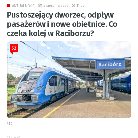
5 sierpnia 2026
11:05
AKTUALNOŚCI
Pustoszejący dworzec, odpływ
pasażerów i nowe obietnice. Co
czeka kolej w Raciborzu?
52
RED.
REKLAMA