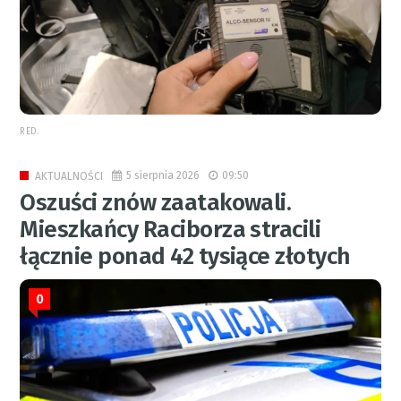
RED.
5 sierpnia 2026
09:50
AKTUALNOŚCI
Oszuści znów zaatakowali.
Mieszkańcy Raciborza stracili
łącznie ponad 42 tysiące złotych
0