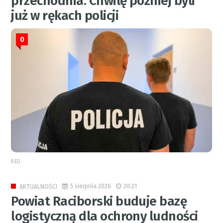
przechodnia. Chwilę później byli
już w rękach policji
0
RED.
5 sierpnia 2026
20:21
AKTUALNOŚCI
Powiat Raciborski buduje bazę
logistyczną dla ochrony ludności