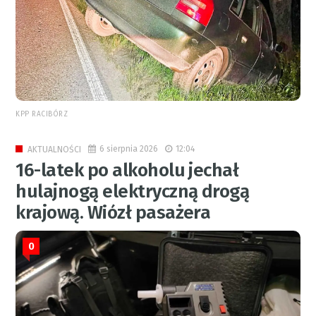
KPP RACIBÓRZ
6 sierpnia 2026
12:04
AKTUALNOŚCI
16-latek po alkoholu jechał
hulajnogą elektryczną drogą
krajową. Wiózł pasażera
0