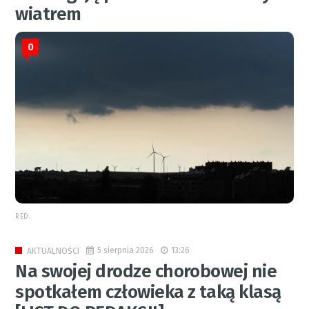
wiatrem
0
RED.
5 sierpnia 2026
13:26
AKTUALNOŚCI
Na swojej drodze chorobowej nie
spotkałem człowieka z taką klasą