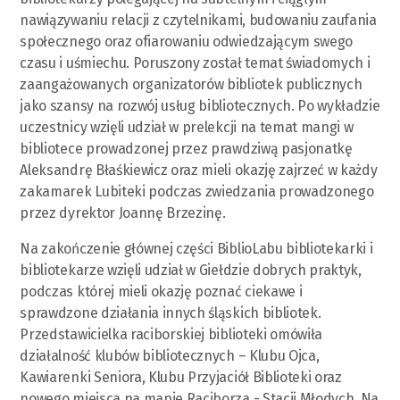
nawiązywaniu relacji z czytelnikami, budowaniu zaufania
społecznego oraz ofiarowaniu odwiedzającym swego
czasu i uśmiechu. Poruszony został temat świadomych i
zaangażowanych organizatorów bibliotek publicznych
jako szansy na rozwój usług bibliotecznych. Po wykładzie
uczestnicy wzięli udział w prelekcji na temat mangi w
bibliotece prowadzonej przez prawdziwą pasjonatkę
Aleksandrę Błaśkiewicz oraz mieli okazję zajrzeć w każdy
zakamarek Lubiteki podczas zwiedzania prowadzonego
przez dyrektor Joannę Brzezinę.
Na zakończenie głównej części BiblioLabu bibliotekarki i
bibliotekarze wzięli udział w Giełdzie dobrych praktyk,
podczas której mieli okazję poznać ciekawe i
sprawdzone działania innych śląskich bibliotek.
Przedstawicielka raciborskiej biblioteki omówiła
działalność klubów bibliotecznych – Klubu Ojca,
Kawiarenki Seniora, Klubu Przyjaciół Biblioteki oraz
nowego miejsca na mapie Raciborza - Stacji Młodych. Na