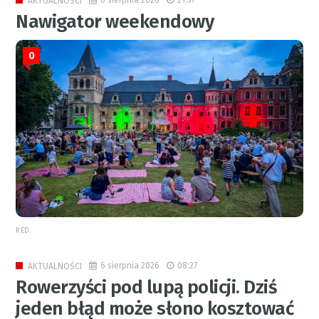
6 sierpnia 2026
21:57
AKTUALNOŚCI
Nawigator weekendowy
0
RED.
6 sierpnia 2026
08:27
AKTUALNOŚCI
Rowerzyści pod lupą policji. Dziś
jeden błąd może słono kosztować