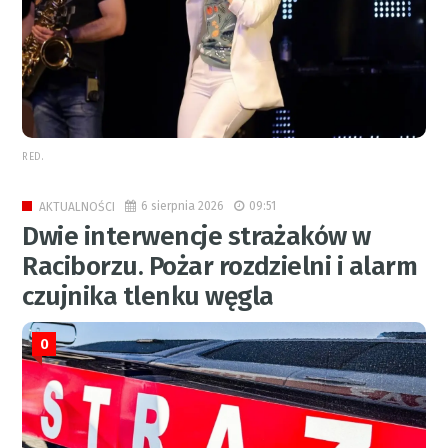
RED.
6 sierpnia 2026
09:51
AKTUALNOŚCI
Dwie interwencje strażaków w
Raciborzu. Pożar rozdzielni i alarm
czujnika tlenku węgla
0