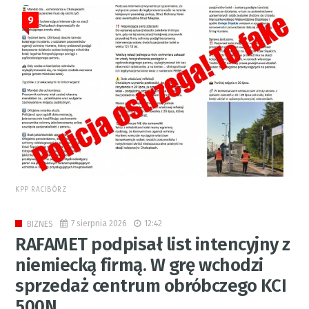
9
KPP RACIBÓRZ
7 sierpnia 2026
12:42
BIZNES
RAFAMET podpisał list intencyjny z
niemiecką firmą. W grę wchodzi
sprzedaż centrum obróbczego KCI
500N