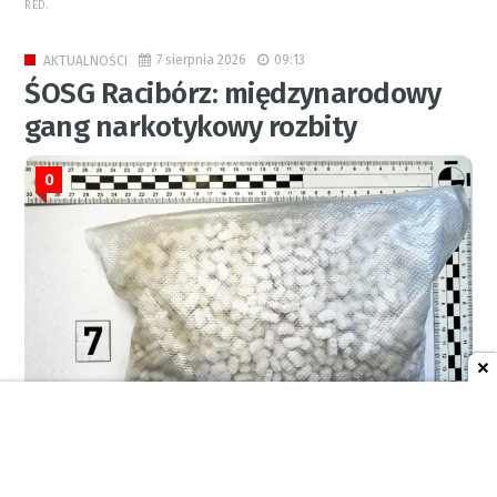
RED.
7 sierpnia 2026
09:13
AKTUALNOŚCI
ŚOSG Racibórz: międzynarodowy
gang narkotykowy rozbity
0
RED.