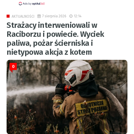
7 sierpnia 2026
12:14
AKTUALNOŚCI
Strażacy interweniowali w
Raciborzu i powiecie. Wyciek
paliwa, pożar ścierniska i
nietypowa akcja z kotem
0