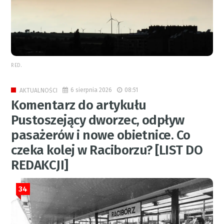
RED.
6 sierpnia 2026
08:51
AKTUALNOŚCI
Komentarz do artykułu
Pustoszejący dworzec, odpływ
pasażerów i nowe obietnice. Co
czeka kolej w Raciborzu? [LIST DO
REDAKCJI]
34