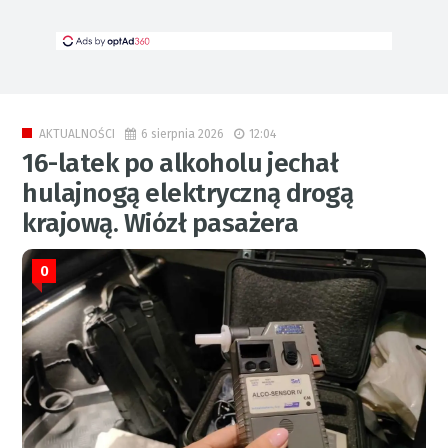
6 sierpnia 2026
12:04
AKTUALNOŚCI
16-latek po alkoholu jechał
hulajnogą elektryczną drogą
krajową. Wiózł pasażera
0