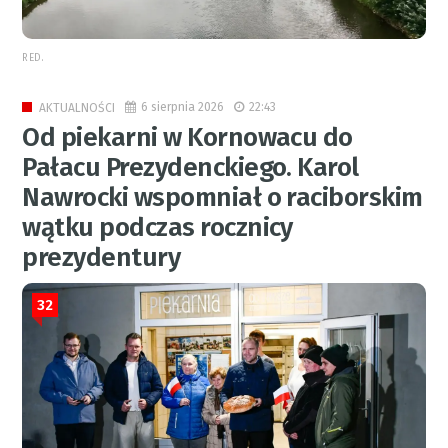
RED.
6 sierpnia 2026
22:43
AKTUALNOŚCI
Od piekarni w Kornowacu do
Pałacu Prezydenckiego. Karol
Nawrocki wspomniał o raciborskim
wątku podczas rocznicy
prezydentury
32