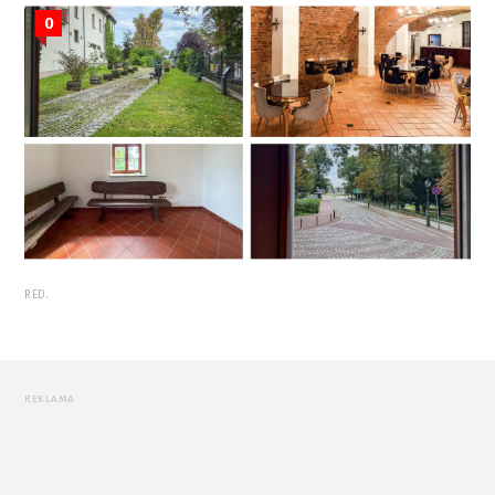
0
RED.
REKLAMA