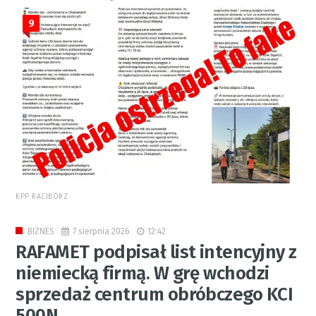
9
KPP RACIBÓRZ
7 sierpnia 2026
12:42
BIZNES
RAFAMET podpisał list intencyjny z
niemiecką firmą. W grę wchodzi
sprzedaż centrum obróbczego KCI
500N