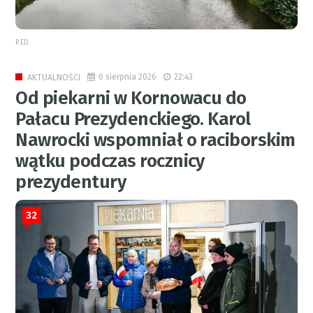
RED.
6 sierpnia 2026
22:43
AKTUALNOŚCI
Od piekarni w Kornowacu do
Pałacu Prezydenckiego. Karol
Nawrocki wspomniał o raciborskim
wątku podczas rocznicy
prezydentury
32