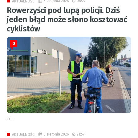
6 sierpnia 2026
08:27
AKTUALNOŚCI
Rowerzyści pod lupą policji. Dziś
jeden błąd może słono kosztować
cyklistów
0
RED.
6 sierpnia 2026
21:57
AKTUALNOŚCI