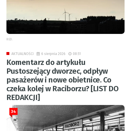
RED.
6 sierpnia 2026
08:51
AKTUALNOŚCI
Komentarz do artykułu
Pustoszejący dworzec, odpływ
pasażerów i nowe obietnice. Co
czeka kolej w Raciborzu? [LIST DO
REDAKCJI]
34