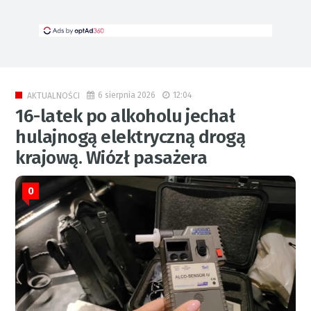
6 sierpnia 2026
12:04
AKTUALNOŚCI
16-latek po alkoholu jechał
hulajnogą elektryczną drogą
krajową. Wiózł pasażera
0