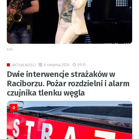
RED.
6 sierpnia 2026
09:51
AKTUALNOŚCI
Dwie interwencje strażaków w
Raciborzu. Pożar rozdzielni i alarm
czujnika tlenku węgla
0