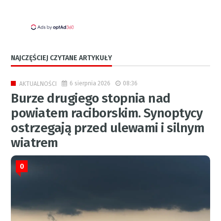
NAJCZĘŚCIEJ CZYTANE ARTYKUŁY
6 sierpnia 2026
08:36
AKTUALNOŚCI
Burze drugiego stopnia nad
powiatem raciborskim. Synoptycy
ostrzegają przed ulewami i silnym
wiatrem
0