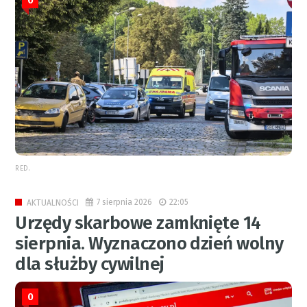
0
RED.
7 sierpnia 2026
22:05
AKTUALNOŚCI
Urzędy skarbowe zamknięte 14
sierpnia. Wyznaczono dzień wolny
dla służby cywilnej
0