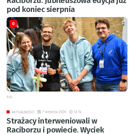
Raciborzu. Jubileuszowa edycja już
pod koniec sierpnia
0
RED.
7 sierpnia 2026
12:14
AKTUALNOŚCI
Strażacy interweniowali w
Raciborzu i powiecie. Wyciek