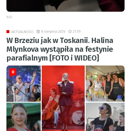
RED.
8 sierpnia 2026
21:59
AKTUALNOŚCI
W Brzeziu jak w Toskanii. Halina
Mlynkova wystąpiła na festynie
parafialnym [FOTO i WIDEO]
0