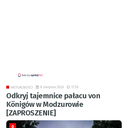
8 sierpnia 2026
17:50
AKTUALNOŚCI
Odkryj tajemnice pałacu von
Königów w Modzurowie
[ZAPROSZENIE]
0