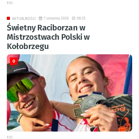
RED.
7 sierpnia 2026
08:25
AKTUALNOŚCI
Świetny Raciborzan w
Mistrzostwach Polski w
Kołobrzegu
0
RED.