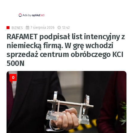
7 sierpnia 2026
12:42
BIZNES
RAFAMET podpisał list intencyjny z
niemiecką firmą. W grę wchodzi
sprzedaż centrum obróbczego KCI
500N
0