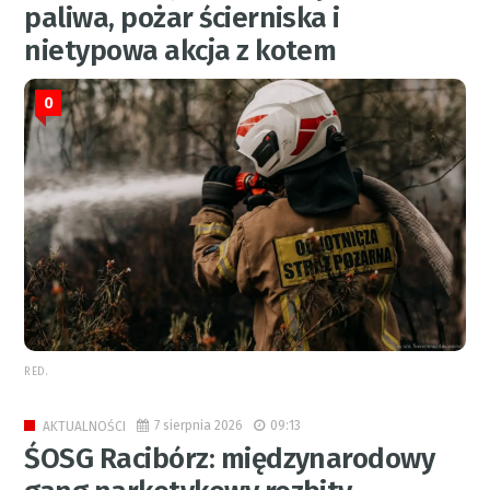
paliwa, pożar ścierniska i
nietypowa akcja z kotem
0
RED.
7 sierpnia 2026
09:13
AKTUALNOŚCI
ŚOSG Racibórz: międzynarodowy