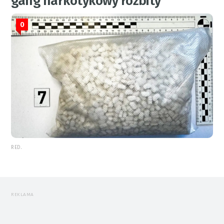
gang narkotykowy rozbity
0
RED.
REKLAMA