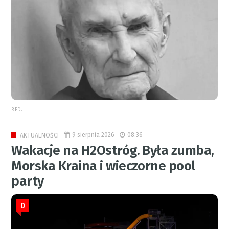
RED.
9 sierpnia 2026
08:36
AKTUALNOŚCI
Wakacje na H2Ostróg. Była zumba,
Morska Kraina i wieczorne pool
party
0