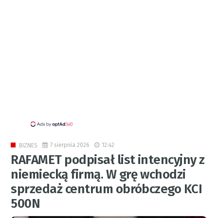
7 sierpnia 2026
12:42
BIZNES
RAFAMET podpisał list intencyjny z
niemiecką firmą. W grę wchodzi
sprzedaż centrum obróbczego KCI
500N