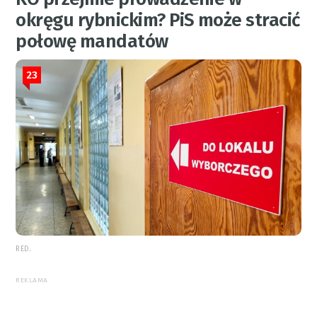
okręgu rybnickim? PiS może stracić
połowę mandatów
23
RED.
REKLAMA