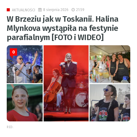
8 sierpnia 2026
21:59
AKTUALNOŚCI
W Brzeziu jak w Toskanii. Halina
Mlynkova wystąpiła na festynie
parafialnym [FOTO i WIDEO]
0
RED.