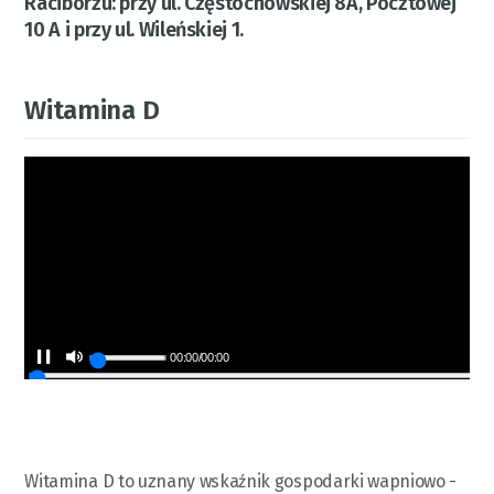
Raciborzu: przy ul. Częstochowskiej 8A, Pocztowej
10 A i przy ul. Wileńskiej 1.
Witamina D
00:00
/
00:00
Witamina D to uznany wskaźnik gospodarki wapniowo -