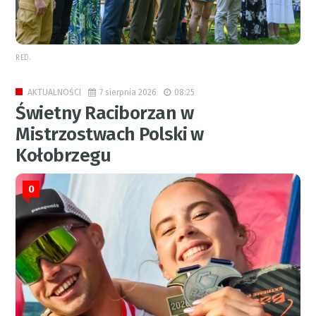
RED.
7 sierpnia 2026
08:25
AKTUALNOŚCI
Świetny Raciborzan w
Mistrzostwach Polski w
Kołobrzegu
0