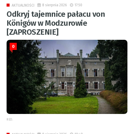
8 sierpnia 2026
17:50
AKTUALNOŚCI
Odkryj tajemnice pałacu von
Königów w Modzurowie
[ZAPROSZENIE]
0
RED.