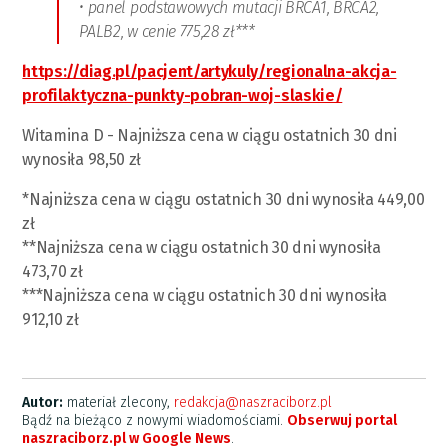
• panel podstawowych mutacji BRCA1, BRCA2,
PALB2, w cenie 775,28 zł***
https://diag.pl/pacjent/artykuly/regionalna-akcja-
profilaktyczna-punkty-pobran-woj-slaskie/
Witamina D - Najniższa cena w ciągu ostatnich 30 dni
wynosiła 98,50 zł
*Najniższa cena w ciągu ostatnich 30 dni wynosiła 449,00
zł
**Najniższa cena w ciągu ostatnich 30 dni wynosiła
473,70 zł
***Najniższa cena w ciągu ostatnich 30 dni wynosiła
912,10 zł
Autor:
materiał zlecony,
redakcja@naszraciborz.pl
Bądź na bieżąco z nowymi wiadomościami.
Obserwuj portal
naszraciborz.pl w Google News
.