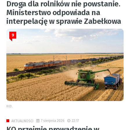
Droga dla rolników nie powstanie.
Ministerstwo odpowiada na
interpelację w sprawie Zabełkowa
9
RED.
7 sierpnia 2026
22:17
AKTUALNOŚCI
KO przejmie prowadzenie w