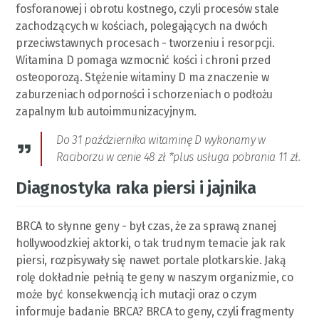
fosforanowej i obrotu kostnego, czyli procesów stale
zachodzących w kościach, polegających na dwóch
przeciwstawnych procesach - tworzeniu i resorpcji.
Witamina D pomaga wzmocnić kości i chroni przed
osteoporozą. Stężenie witaminy D ma znaczenie w
zaburzeniach odporności i schorzeniach o podłożu
zapalnym lub autoimmunizacyjnym.
Do 31 października witaminę D wykonamy w
Raciborzu w cenie 48 zł *plus usługa pobrania 11 zł.
Diagnostyka raka piersi i jajnika
BRCA to słynne geny - był czas, że za sprawą znanej
hollywoodzkiej aktorki, o tak trudnym temacie jak rak
piersi, rozpisywały się nawet portale plotkarskie. Jaką
rolę dokładnie pełnią te geny w naszym organizmie, co
może być konsekwencją ich mutacji oraz o czym
informuje badanie BRCA? BRCA to geny, czyli fragmenty