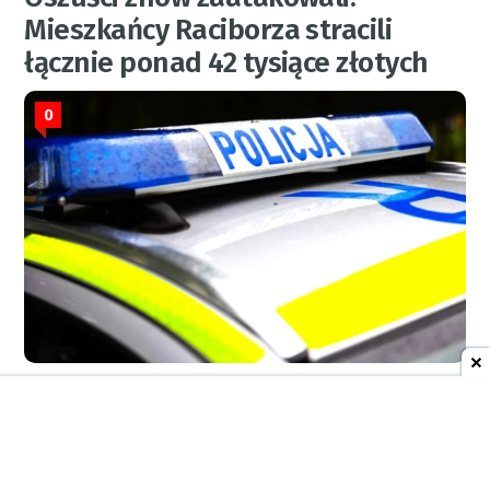
Mieszkańcy Raciborza stracili
łącznie ponad 42 tysiące złotych
0
KPP
4 sierpnia 2026
10:16
AKTUALNOŚCI
Kolejne oszustwa podczas