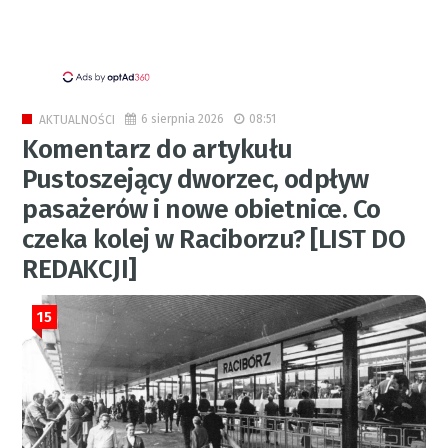
6 sierpnia 2026
08:51
AKTUALNOŚCI
Komentarz do artykułu
Pustoszejący dworzec, odpływ
pasażerów i nowe obietnice. Co
czeka kolej w Raciborzu? [LIST DO
REDAKCJI]
15