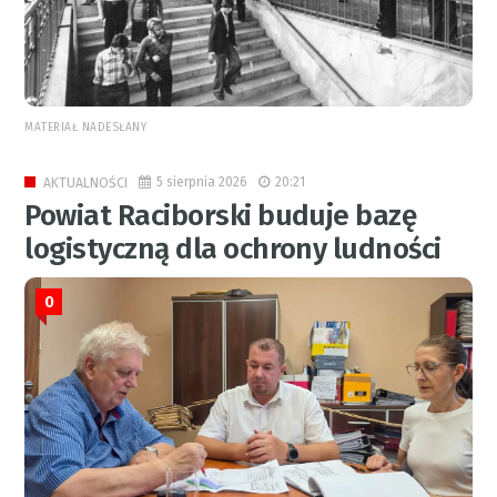
MATERIAŁ NADESŁANY
5 sierpnia 2026
20:21
AKTUALNOŚCI
Powiat Raciborski buduje bazę
logistyczną dla ochrony ludności
0