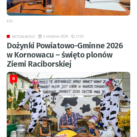
RED.
4 sierpnia 2026
21:53
AKTUALNOŚCI
Dożynki Powiatowo-Gminne 2026
w Kornowacu – święto plonów
Ziemi Raciborskiej
0