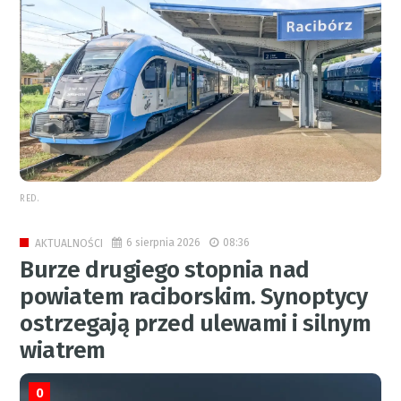
RED.
6 sierpnia 2026
08:36
AKTUALNOŚCI
Burze drugiego stopnia nad
powiatem raciborskim. Synoptycy
ostrzegają przed ulewami i silnym
wiatrem
0