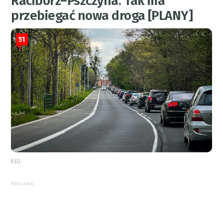
Racibórz–Pszczyna. Tak ma
przebiegać nowa droga [PLANY]
51
RED.
REKLAMA