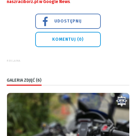
naszraciborz.pl w Google News
.
UDOSTĘPNIJ
KOMENTUJ (0)
REKLAMA
GALERIA ZDJĘĆ (6)