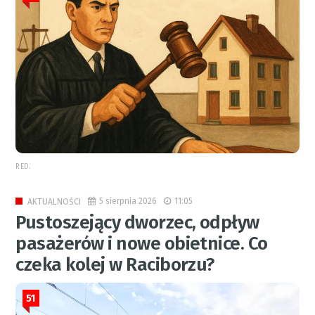
RED.
5 sierpnia 2026
11:05
AKTUALNOŚCI
Pustoszejący dworzec, odpływ
pasażerów i nowe obietnice. Co
czeka kolej w Raciborzu?
51