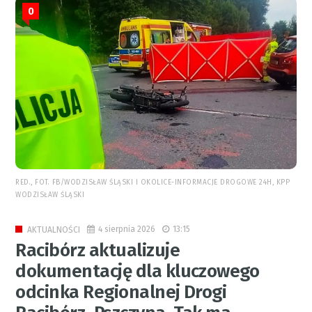
0
RED., FOT. FB/WODZISŁAW ŚLĄSKI I OKOLICE-INFORMACJE DROGOWE 24H, KPP
WODZISŁAW ŚLĄSKI
4 sierpnia 2026
13:15
AKTUALNOŚCI
Racibórz aktualizuje
dokumentację dla kluczowego
odcinka Regionalnej Drogi