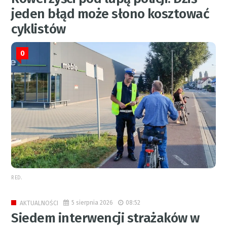
jeden błąd może słono kosztować
cyklistów
0
RED.
5 sierpnia 2026
08:52
AKTUALNOŚCI
Siedem interwencji strażaków w