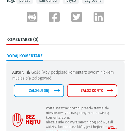
Tagi:
pojazd
samochód
ryzyko
zagrożene
KOMENTARZE (0)
DODAJ KOMENTARZ
Autor:
Gość (Aby podpisać komentarz swoim nickiem
musisz się zalogować)
ZALOGUJ SIĘ
ZAŁÓŻ KONTO
Portal naszraciborz.pl przeciwstawia się
niestosownym, nasyconym nienawiścią
komentarzom,
niezależnie od wyrażanych poglądów. Jeśli
widzisz komentarz, który jest hejtem –
wyślij