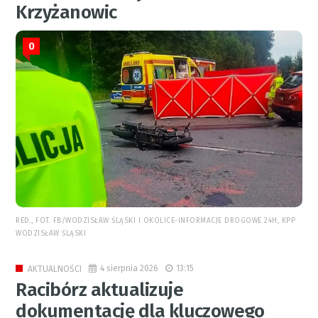
Krzyżanowic
0
RED., FOT. FB/WODZISŁAW ŚLĄSKI I OKOLICE-INFORMACJE DROGOWE 24H, KPP
WODZISŁAW ŚLĄSKI
4 sierpnia 2026
13:15
AKTUALNOŚCI
Racibórz aktualizuje
dokumentację dla kluczowego