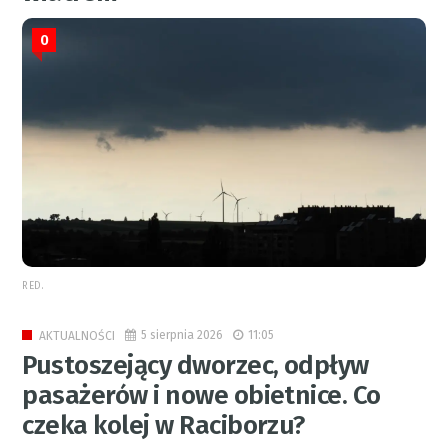
0
RED.
5 sierpnia 2026
11:05
AKTUALNOŚCI
Pustoszejący dworzec, odpływ
pasażerów i nowe obietnice. Co
czeka kolej w Raciborzu?