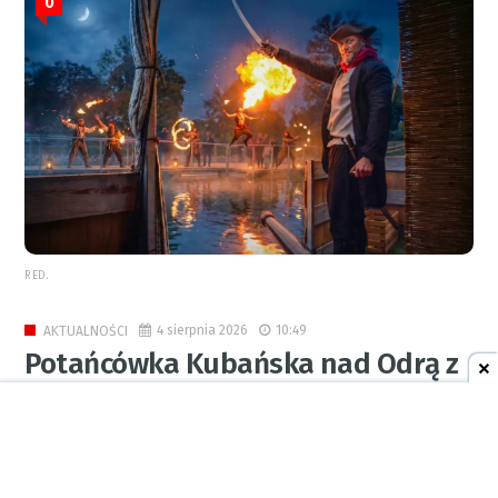
0
RED.
4 sierpnia 2026
10:49
AKTUALNOŚCI
Potańcówka Kubańska nad Odrą z
DJ Osmarem Pegudo na
zakończenie lata z RCK!
0