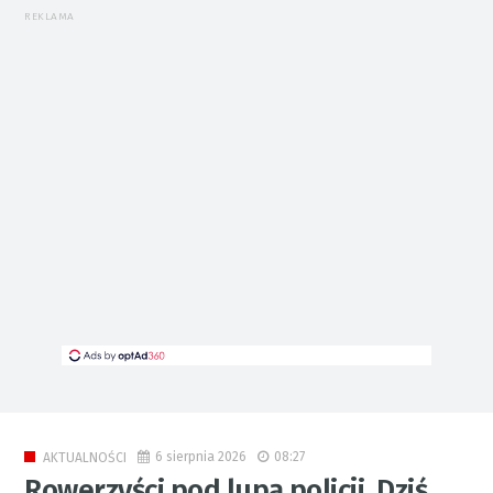
REKLAMA
6 sierpnia 2026
08:27
AKTUALNOŚCI
Rowerzyści pod lupą policji. Dziś