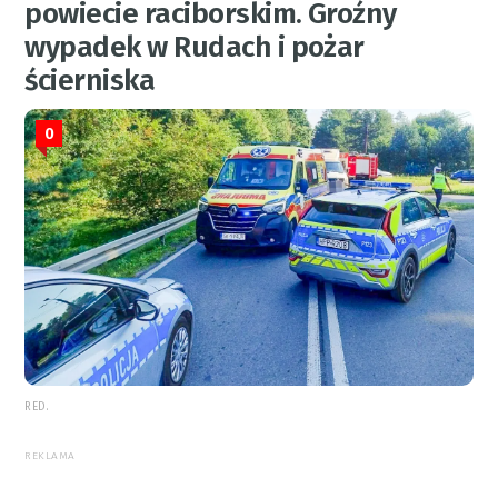
powiecie raciborskim. Groźny
wypadek w Rudach i pożar
ścierniska
0
RED.
REKLAMA