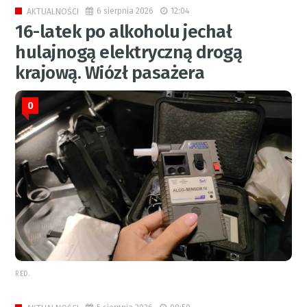
6 sierpnia 2026
12:04
AKTUALNOŚCI
16-latek po alkoholu jechał
hulajnogą elektryczną drogą
krajową. Wiózł pasażera
0
RED.