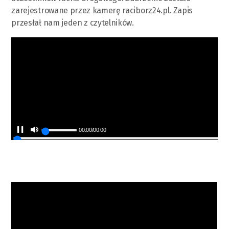
zarejestrowane przez kamerę raciborz24.pl. Zapis
przesłał nam jeden z czytelników.
00:00
/
00:00