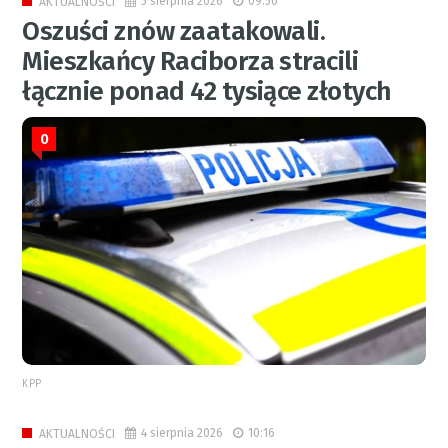
5 sierpnia 2026
09:50
AKTUALNOŚCI
Oszuści znów zaatakowali.
Mieszkańcy Raciborza stracili
łącznie ponad 42 tysiące złotych
0
KPP
4 sierpnia 2026
10:16
AKTUALNOŚCI