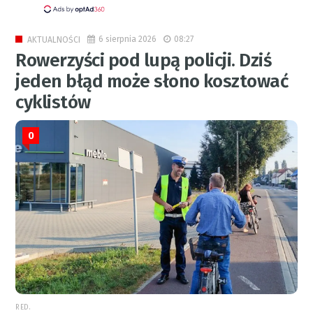
6 sierpnia 2026
08:27
AKTUALNOŚCI
Rowerzyści pod lupą policji. Dziś
jeden błąd może słono kosztować
cyklistów
0
RED.