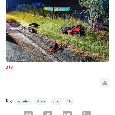
2/2
Tagi:
wypadek
droga
straż
112