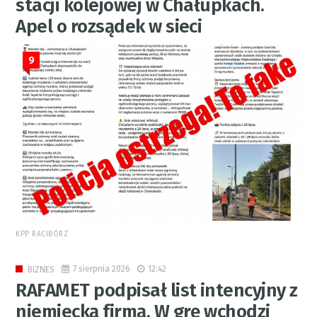
stacji kolejowej w Chałupkach.
Apel o rozsądek w sieci
9
KPP RACIBÓRZ
7 sierpnia 2026
12:42
BIZNES
RAFAMET podpisał list intencyjny z
niemiecką firmą. W grę wchodzi