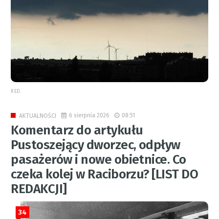
RED.
6 sierpnia 2026
08:51
AKTUALNOŚCI
Komentarz do artykułu
Pustoszejący dworzec, odpływ
pasażerów i nowe obietnice. Co
czeka kolej w Raciborzu? [LIST DO
REDAKCJI]
34