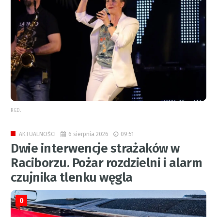
RED.
6 sierpnia 2026
09:51
AKTUALNOŚCI
Dwie interwencje strażaków w
Raciborzu. Pożar rozdzielni i alarm
czujnika tlenku węgla
0