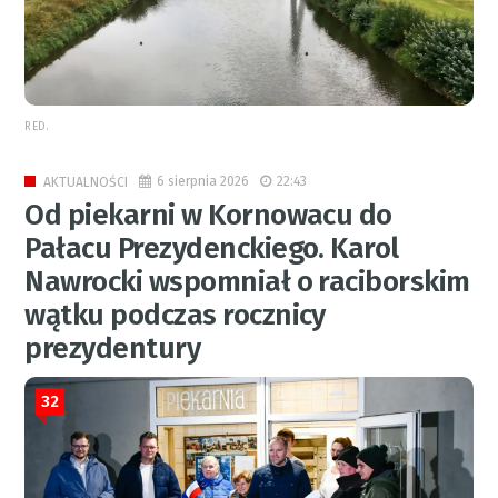
RED.
6 sierpnia 2026
22:43
AKTUALNOŚCI
Od piekarni w Kornowacu do
Pałacu Prezydenckiego. Karol
Nawrocki wspomniał o raciborskim
wątku podczas rocznicy
prezydentury
32