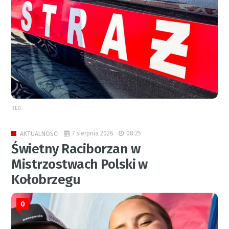
RED.
7 sierpnia 2026
08:25
AKTUALNOŚCI
Świetny Raciborzan w
Mistrzostwach Polski w
Kołobrzegu
0