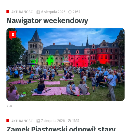
6 sierpnia 2026
21:57
AKTUALNOŚCI
Nawigator weekendowy
0
RED.
7 sierpnia 2026
11:37
AKTUALNOŚCI
Zamek Piastowski odnowił stary