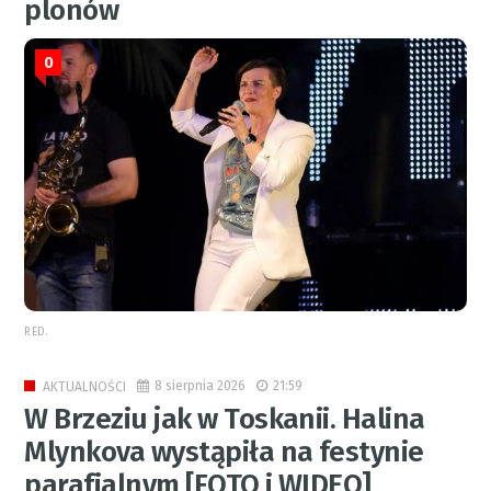
plonów
0
RED.
8 sierpnia 2026
21:59
AKTUALNOŚCI
W Brzeziu jak w Toskanii. Halina
Mlynkova wystąpiła na festynie
parafialnym [FOTO i WIDEO]