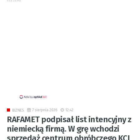
REKLAMA
7 sierpnia 2026
12:42
BIZNES
RAFAMET podpisał list intencyjny z
niemiecką firmą. W grę wchodzi
sprzedaż centrum obróbczego KCI