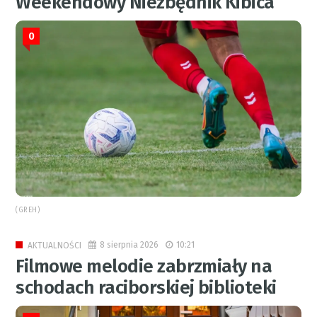
Weekendowy Niezbędnik Kibica
0
(GREH)
8 sierpnia 2026
10:21
AKTUALNOŚCI
Filmowe melodie zabrzmiały na
schodach raciborskiej biblioteki