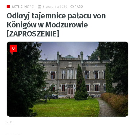
8 sierpnia 2026
17:50
AKTUALNOŚCI
Odkryj tajemnice pałacu von
Königów w Modzurowie
[ZAPROSZENIE]
0
RED.