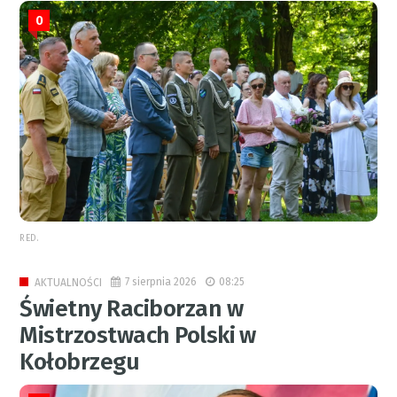
0
RED.
7 sierpnia 2026
08:25
AKTUALNOŚCI
Świetny Raciborzan w
Mistrzostwach Polski w
Kołobrzegu