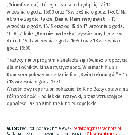
„
Triumf serca
”, którego seanse odbędą się 12 i 14
września o godz. 16:00 oraz 13 września o godz. 14:00. Na
ekranie zagości także „
Basia. Mam swój świat
” – 13
września o godz. 16:15 oraz od 15 do 17 września o godz.
16:00. Z kolei „
Ben nie ma lekko
” wyświetlany będzie w
dniach 15–17 września o godz. 16:50 oraz 18 września o
godz. 16:00.
Tradycyjnie w programie znalazła się również propozycja
dla miłośników kina artystycznego. W ramach Klubu
Konesera pokazany zostanie film „
Kwiat ośmiu gór
” – 16
i 18 września o godz. 17:30.
Wrześniowy repertuar pokazuje, że Kino Bałtyk stawia na
różnorodność – od lekkiej rozrywki, przez wzruszające
opowieści, aż po ambitne kino europejskie.
Autor:
red., fot. Adrian-Chmielewsk,
redakcja@naszraciborz.pl
Bądź na bieżąco z nowymi wiadomościami.
Obserwuj portal