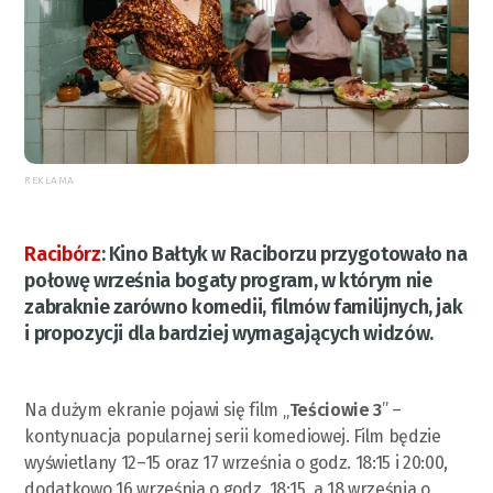
REKLAMA
Racibórz
:
Kino Bałtyk w Raciborzu przygotowało na
połowę września bogaty program, w którym nie
zabraknie zarówno komedii, filmów familijnych, jak
i propozycji dla bardziej wymagających widzów.
Na dużym ekranie pojawi się film „
Teściowie 3
” –
kontynuacja popularnej serii komediowej. Film będzie
wyświetlany 12–15 oraz 17 września o godz. 18:15 i 20:00,
dodatkowo 16 września o godz. 18:15, a 18 września o