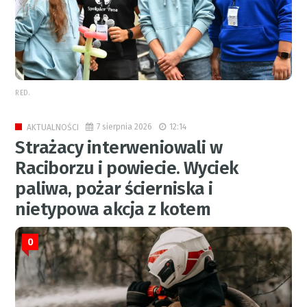
RED.
7 sierpnia 2026
12:14
AKTUALNOŚCI
Strażacy interweniowali w
Raciborzu i powiecie. Wyciek
paliwa, pożar ścierniska i
nietypowa akcja z kotem
0