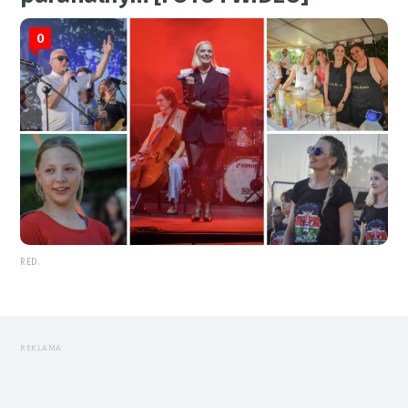
0
RED.
REKLAMA