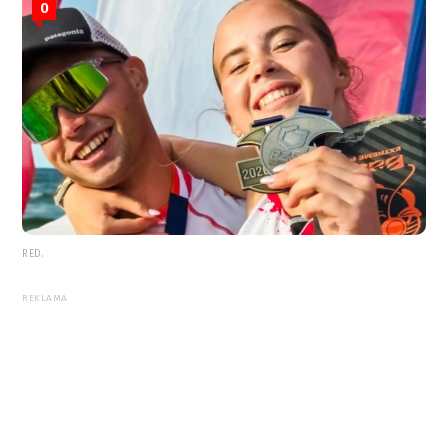
0
RED.
REKLAMA