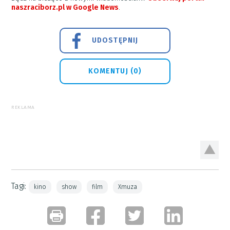
naszraciborz.pl w Google News
.
UDOSTĘPNIJ
KOMENTUJ (0)
REKLAMA
Tagi:
kino
show
film
Xmuza