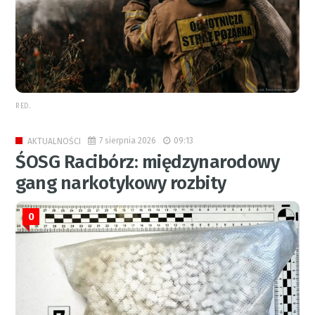
RED.
7 sierpnia 2026
09:13
AKTUALNOŚCI
ŚOSG Racibórz: międzynarodowy
gang narkotykowy rozbity
0