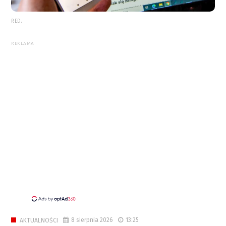
RED.
REKLAMA
8 sierpnia 2026
13:25
AKTUALNOŚCI