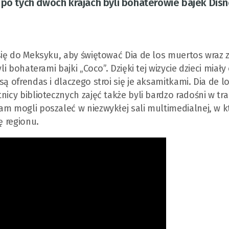
 po tych dwóch krajach byli bohaterowie bajek Disn
 się do Meksyku, aby świętować Dia de los muertos wraz 
li bohaterami bajki „Coco”. Dzięki tej wizycie dzieci miały
ą ofrendas i dlaczego stroi się je aksamitkami. Dia de l
nicy bibliotecznych zajęć także byli bardzo radośni w tra
m mogli poszaleć w niezwykłej sali multimedialnej, w kt
ię regionu.