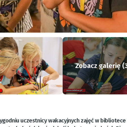
Zobacz galerię (
tygodniu uczestnicy wakacyjnych zajęć w bibliotece