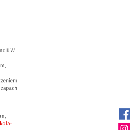
ndii! W
em,
zczeniem
a zapach
an,
kola-