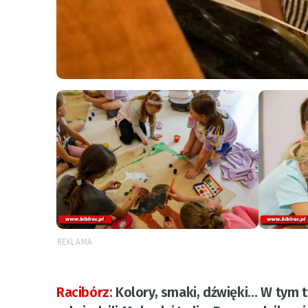
REKLAMA
Racibórz
:
Kolory, smaki, dźwięki… W tym 