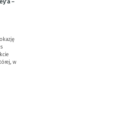
ey’a –
z
 okazję
os
kcie
órej, w