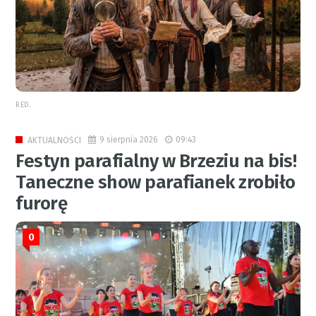
RED.
9 sierpnia 2026
09:43
AKTUALNOŚCI
Festyn parafialny w Brzeziu na bis!
Taneczne show parafianek zrobiło
furorę
0