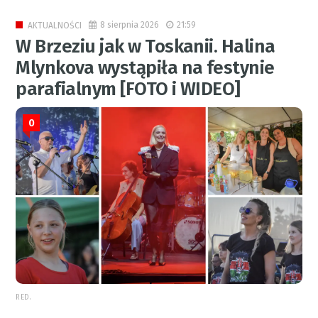
8 sierpnia 2026
21:59
AKTUALNOŚCI
W Brzeziu jak w Toskanii. Halina
Mlynkova wystąpiła na festynie
parafialnym [FOTO i WIDEO]
0
RED.