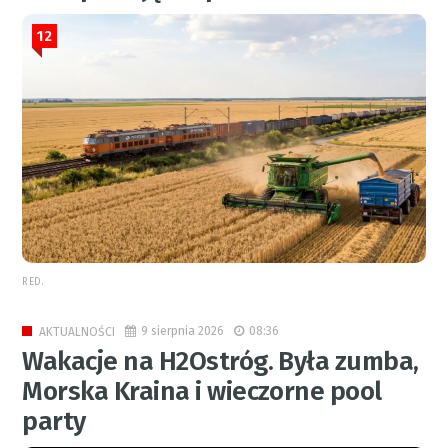
12
RED.
9 sierpnia 2026
08:36
AKTUALNOŚCI
Wakacje na H2Ostróg. Była zumba,
Morska Kraina i wieczorne pool
party