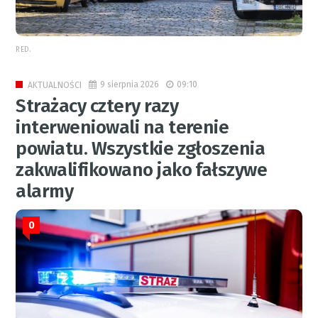
RED.
9 sierpnia 2026
09:10
AKTUALNOŚCI
Strażacy cztery razy
interweniowali na terenie
powiatu. Wszystkie zgłoszenia
zakwalifikowano jako fałszywe
alarmy
0