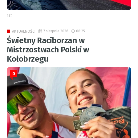
RED.
7 sierpnia 2026
08:25
AKTUALNOŚCI
Świetny Raciborzan w
Mistrzostwach Polski w
Kołobrzegu
0