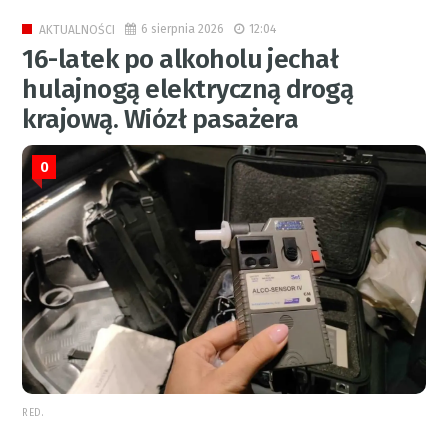
6 sierpnia 2026
12:04
AKTUALNOŚCI
16-latek po alkoholu jechał
hulajnogą elektryczną drogą
krajową. Wiózł pasażera
0
RED.