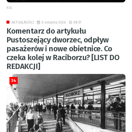
RED.
6 sierpnia 2026
08:51
AKTUALNOŚCI
Komentarz do artykułu
Pustoszejący dworzec, odpływ
pasażerów i nowe obietnice. Co
czeka kolej w Raciborzu? [LIST DO
REDAKCJI]
34