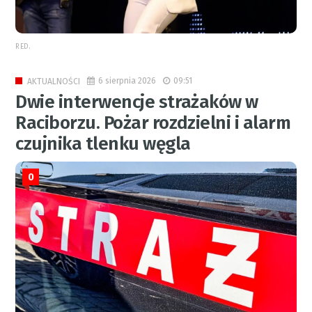
RED.
6 sierpnia 2026
09:51
AKTUALNOŚCI
Dwie interwencje strażaków w
Raciborzu. Pożar rozdzielni i alarm
czujnika tlenku węgla
0