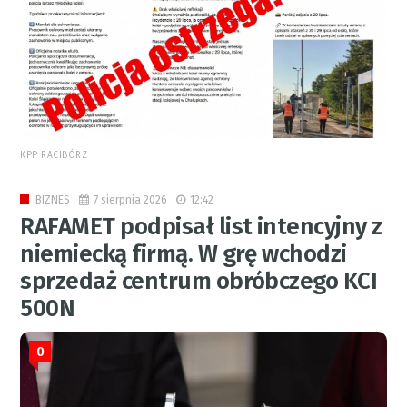
KPP RACIBÓRZ
7 sierpnia 2026
12:42
BIZNES
RAFAMET podpisał list intencyjny z
niemiecką firmą. W grę wchodzi
sprzedaż centrum obróbczego KCI
500N
0