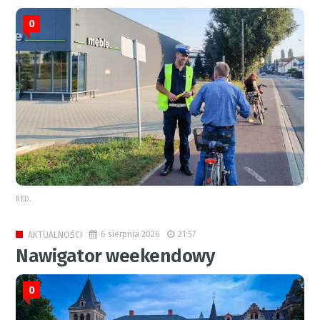
0
RED.
6 sierpnia 2026
21:57
AKTUALNOŚCI
Nawigator weekendowy
0