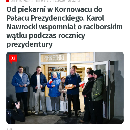
6 sierpnia 2026
22:43
AKTUALNOŚCI
Od piekarni w Kornowacu do
Pałacu Prezydenckiego. Karol
Nawrocki wspomniał o raciborskim
wątku podczas rocznicy
prezydentury
32
RED.