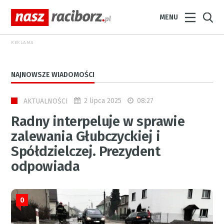
MENU
REKLAMA
NAJNOWSZE WIADOMOŚCI
2 lipca 2025
08:27
AKTUALNOŚCI
Radny interpeluje w sprawie
zalewania Głubczyckiej i
Spółdzielczej. Prezydent
odpowiada
0