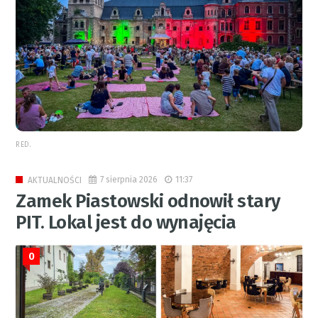
RED.
7 sierpnia 2026
11:37
AKTUALNOŚCI
Zamek Piastowski odnowił stary
PIT. Lokal jest do wynajęcia
0