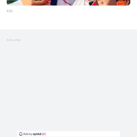
RED.
REKLAMA