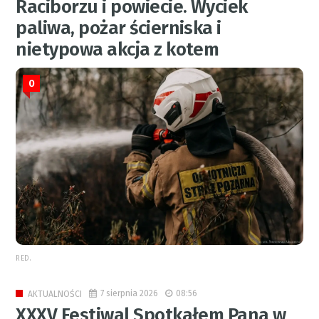
Raciborzu i powiecie. Wyciek
paliwa, pożar ścierniska i
nietypowa akcja z kotem
0
RED.
7 sierpnia 2026
08:56
AKTUALNOŚCI
XXXV Festiwal Spotkałem Pana w