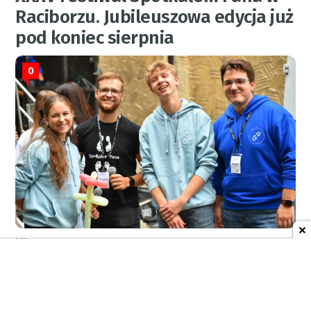
Raciborzu. Jubileuszowa edycja już
pod koniec sierpnia
0
RED.
7 sierpnia 2026
09:13
AKTUALNOŚCI
ŚOSG Racibórz: międzynarodowy