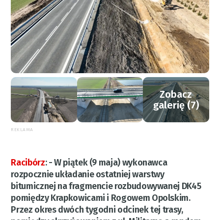
Zobacz
galerię (7)
REKLAMA
Racibórz
:
- W piątek (9 maja) wykonawca
rozpocznie układanie ostatniej warstwy
bitumicznej na fragmencie rozbudowywanej DK45
pomiędzy Krapkowicami i Rogowem Opolskim.
Przez okres dwóch tygodni odcinek tej trasy,