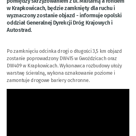
pomiędzy skrzyżowaniem z ul. Militarną a rondem
w Krapkowicach, będzie zamknięty dla ruchu i
wyznaczony zostanie objazd - informuje opolski
oddział Generalnej Dyrekcji Dróg Krajowych i
Autostrad.
Po zamknięciu odcinka drogi o długości 3,5 km objazd
zostanie poprowadzony DW415 w Gwoździcach oraz
DW409 w Krapkowicach. Wykonawca rozbudowy ułoży
warstwę ścieralną, wykona oznakowanie poziome i
zamontuje drogowe bariery ochronne.