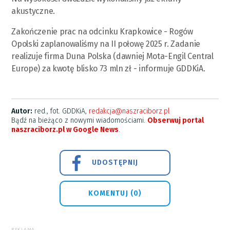
akustyczne.
Zakończenie prac na odcinku Krapkowice - Rogów
Opolski zaplanowaliśmy na II połowę 2025 r. Zadanie
realizuje firma Duna Polska (dawniej Mota-Engil Central
Europe) za kwotę blisko 73 mln zł - informuje GDDKiA.
Autor:
red., fot. GDDKiA,
redakcja@naszraciborz.pl
Bądź na bieżąco z nowymi wiadomościami.
Obserwuj portal
naszraciborz.pl w Google News
.
UDOSTĘPNIJ
KOMENTUJ (0)
REKLAMA