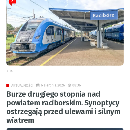
RED.
6 sierpnia 2026
08:36
AKTUALNOŚCI
Burze drugiego stopnia nad
powiatem raciborskim. Synoptycy
ostrzegają przed ulewami i silnym
wiatrem