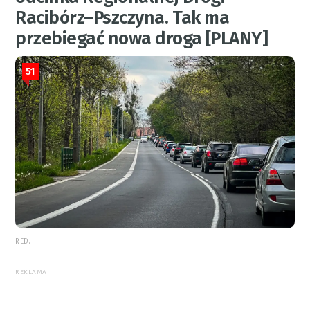
Racibórz–Pszczyna. Tak ma
przebiegać nowa droga [PLANY]
51
RED.
REKLAMA