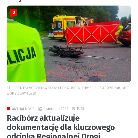
0
RED., FOT. FB/WODZISŁAW ŚLĄSKI I OKOLICE-INFORMACJE DROGOWE 24H, KPP
WODZISŁAW ŚLĄSKI
4 sierpnia 2026
13:15
AKTUALNOŚCI
Racibórz aktualizuje
dokumentację dla kluczowego
odcinka Regionalnej Drogi