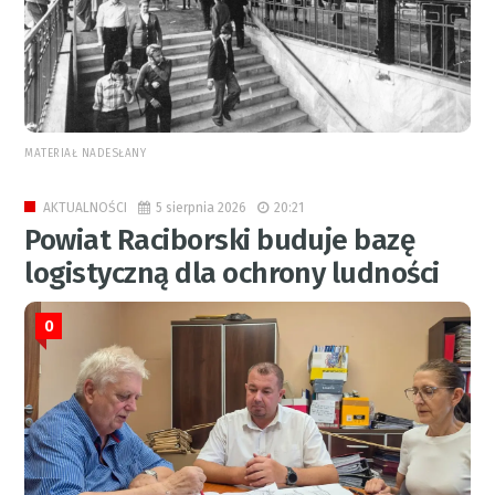
MATERIAŁ NADESŁANY
5 sierpnia 2026
20:21
AKTUALNOŚCI
Powiat Raciborski buduje bazę
logistyczną dla ochrony ludności
0