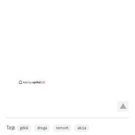
Tagi:
gdkik
droga
remont
akcja