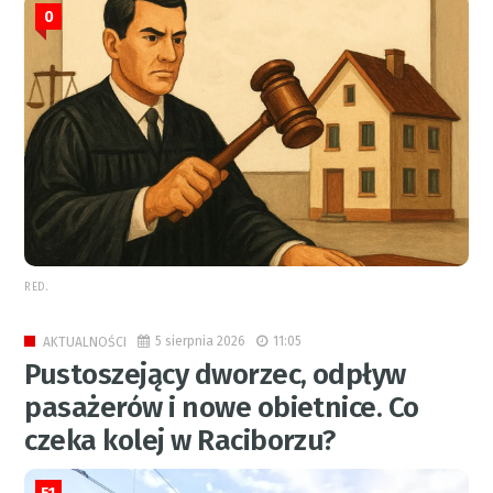
0
RED.
5 sierpnia 2026
11:05
AKTUALNOŚCI
Pustoszejący dworzec, odpływ
pasażerów i nowe obietnice. Co
czeka kolej w Raciborzu?
51