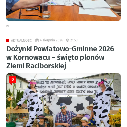
RED.
4 sierpnia 2026
21:53
AKTUALNOŚCI
Dożynki Powiatowo-Gminne 2026
w Kornowacu – święto plonów
Ziemi Raciborskiej
0