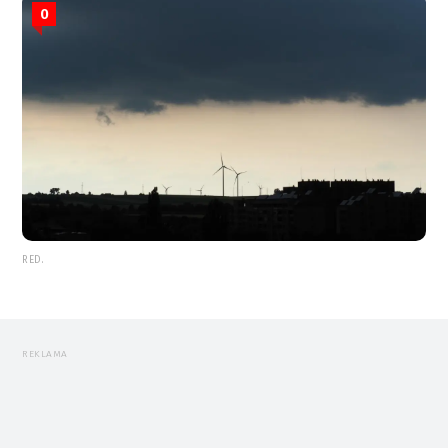
0
RED.
REKLAMA