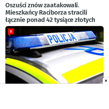
Oszuści znów zaatakowali.
Mieszkańcy Raciborza stracili
łącznie ponad 42 tysiące złotych
0
KPP
4 sierpnia 2026
10:16
AKTUALNOŚCI