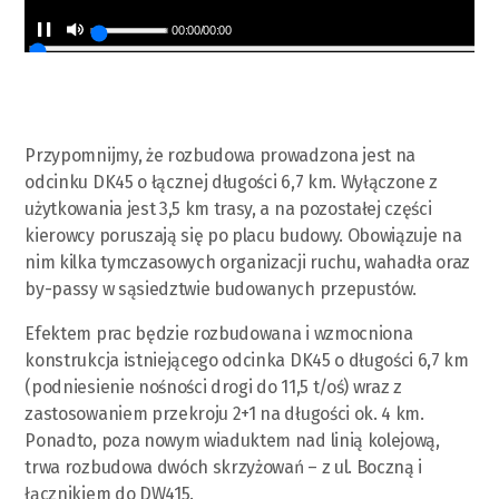
00:00
/
00:00
Przypomnijmy, że rozbudowa prowadzona jest na
odcinku DK45 o łącznej długości 6,7 km. Wyłączone z
użytkowania jest 3,5 km trasy, a na pozostałej części
kierowcy poruszają się po placu budowy. Obowiązuje na
nim kilka tymczasowych organizacji ruchu, wahadła oraz
by-passy w sąsiedztwie budowanych przepustów.
Efektem prac będzie rozbudowana i wzmocniona
konstrukcja istniejącego odcinka DK45 o długości 6,7 km
(podniesienie nośności drogi do 11,5 t/oś) wraz z
zastosowaniem przekroju 2+1 na długości ok. 4 km.
Ponadto, poza nowym wiaduktem nad linią kolejową,
trwa rozbudowa dwóch skrzyżowań – z ul. Boczną i
łącznikiem do DW415.