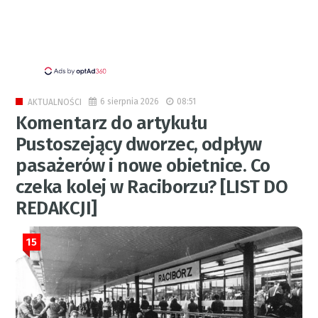
6 sierpnia 2026
08:51
AKTUALNOŚCI
Komentarz do artykułu
Pustoszejący dworzec, odpływ
pasażerów i nowe obietnice. Co
czeka kolej w Raciborzu? [LIST DO
REDAKCJI]
15