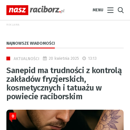
MENU
REKLAMA
NAJNOWSZE WIADOMOŚCI
20 kwietnia 2025
13:13
AKTUALNOŚCI
Sanepid ma trudności z kontrolą
zakładów fryzjerskich,
kosmetycznych i tatuażu w
powiecie raciborskim
0