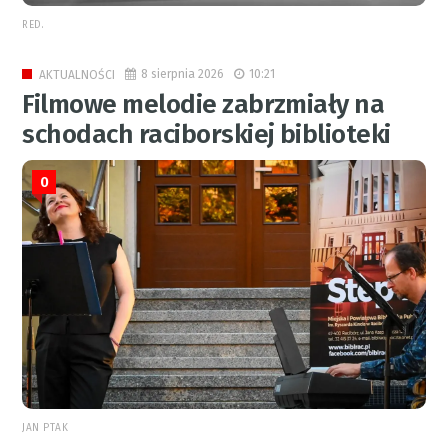
RED.
8 sierpnia 2026
10:21
AKTUALNOŚCI
Filmowe melodie zabrzmiały na
schodach raciborskiej biblioteki
0
JAN PTAK