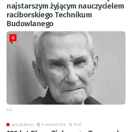
najstarszym żyjącym nauczycielem
raciborskiego Technikum
Budowlanego
0
RED.
8 sierpnia 2026
10:40
AKTUALNOŚCI