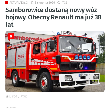
8 sierpnia 2026
17:36
AKTUALNOŚCI
Samborowice dostaną nowy wóz
bojowy. Obecny Renault ma już 38
lat
0
RED., FOT. J. PTAK
REKLAMA