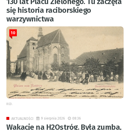
130 lat Placu Zielonego. Tu zaczęła
się historia raciborskiego
warzywnictwa
10
RED.
9 sierpnia 2026
08:36
AKTUALNOŚCI
Wakacje na H2Ostróg. Była zumba,