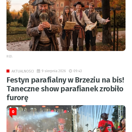
RED.
9 sierpnia 2026
09:43
AKTUALNOŚCI
Festyn parafialny w Brzeziu na bis!
Taneczne show parafianek zrobiło
furorę
0