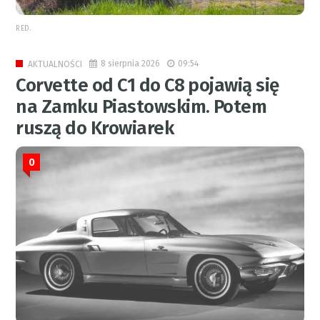
RED.
8 sierpnia 2026
09:54
AKTUALNOŚCI
Corvette od C1 do C8 pojawią się
na Zamku Piastowskim. Potem
ruszą do Krowiarek
0