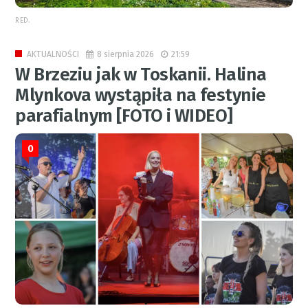
RED.
8 sierpnia 2026
21:59
AKTUALNOŚCI
W Brzeziu jak w Toskanii. Halina
Mlynkova wystąpiła na festynie
parafialnym [FOTO i WIDEO]
0