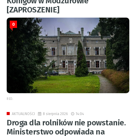
Königów w Modzurowie
[ZAPROSZENIE]
0
RED.
8 sierpnia 2026
14:04
AKTUALNOŚCI
Droga dla rolników nie powstanie.
Ministerstwo odpowiada na