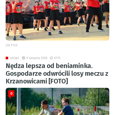
JAN PTAK
9 sierpnia 2026
07:51
SPORT
Nędza lepsza od beniaminka.
Gospodarze odwrócili losy meczu z
Krzanowicami [FOTO]
0