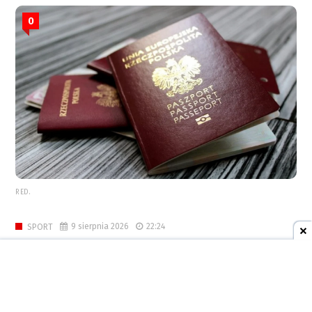
0
RED.
9 sierpnia 2026
22:24
SPORT
Sportowe podsumowanie
weekendu
0