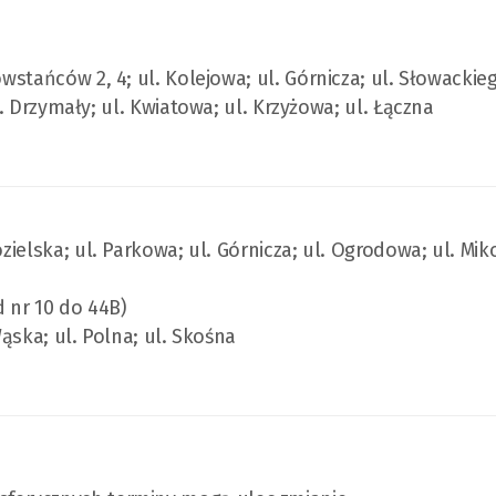
Powstańców 2, 4; ul. Kolejowa; ul. Górnicza; ul. Słowackie
l. Drzymały; ul. Kwiatowa; ul. Krzyżowa; ul. Łączna
Kozielska; ul. Parkowa; ul. Górnicza; ul. Ogrodowa; ul. Mik
d nr 10 do 44B)
 Wąska; ul. Polna; ul. Skośna