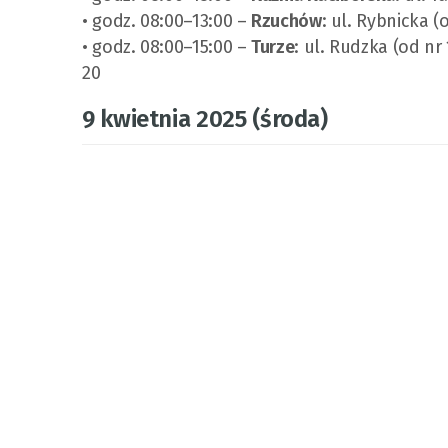
• godz. 08:00–13:00 –
Rzuchów
: ul. Rybnicka (
• godz. 08:00–15:00 –
Turze
: ul. Rudzka (od nr 
20
9 kwietnia 2025 (środa)