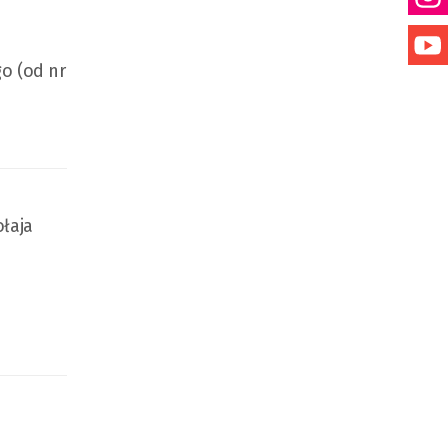
go (od nr
ołaja