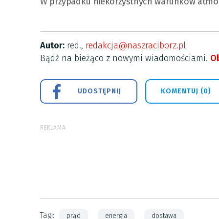
W przypadku niekorzystnych warunków atmos
Autor:
red.,
redakcja@naszraciborz.pl
Bądź na bieżąco z nowymi wiadomościami.
Ob
UDOSTĘPNIJ
KOMENTUJ (0)
REKLAMA
Tagi:
prąd
energia
dostawa