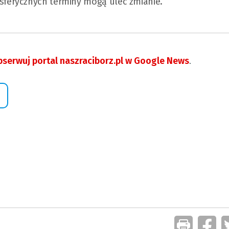
ferycznych terminy mogą ulec zmianie.
serwuj portal naszraciborz.pl w Google News
.