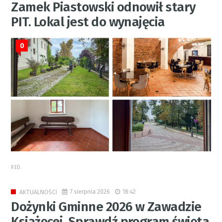
Zamek Piastowski odnowił stary
PIT. Lokal jest do wynajęcia
0
RED.
7 sierpnia 2026
18:42
AKTUALNOŚCI
Dożynki Gminne 2026 w Zawadzie
Książęcej. Sprawdź program święta