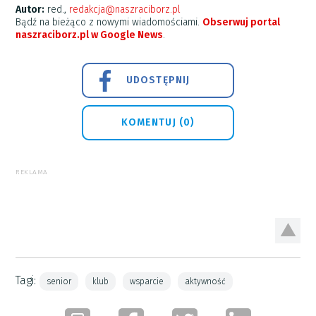
Autor:
red.,
redakcja@naszraciborz.pl
Bądź na bieżąco z nowymi wiadomościami.
Obserwuj portal
naszraciborz.pl w Google News
.
UDOSTĘPNIJ
KOMENTUJ (0)
REKLAMA
Tagi:
senior
klub
wsparcie
aktywność