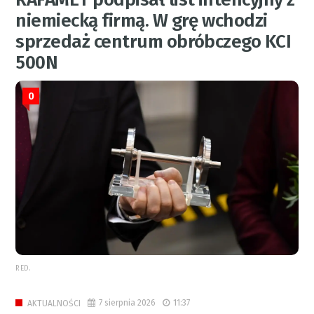
niemiecką firmą. W grę wchodzi
sprzedaż centrum obróbczego KCI
500N
0
RED.
7 sierpnia 2026
11:37
AKTUALNOŚCI