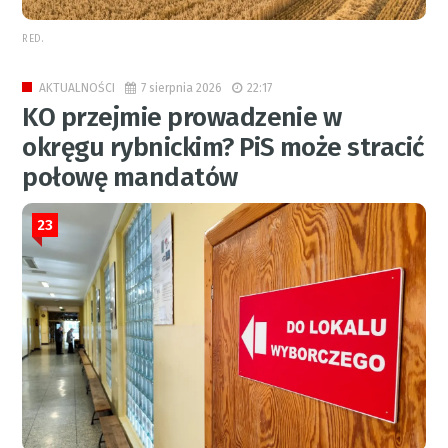
RED.
7 sierpnia 2026
22:17
AKTUALNOŚCI
KO przejmie prowadzenie w
okręgu rybnickim? PiS może stracić
połowę mandatów
23