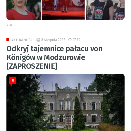
RED.
8 sierpnia 2026
17:50
AKTUALNOŚCI
Odkryj tajemnice pałacu von
Königów w Modzurowie
[ZAPROSZENIE]
0