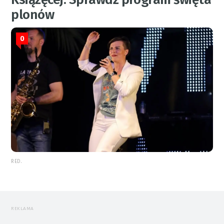
plonów
0
RED.
REKLAMA