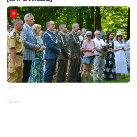
0
RED.
REKLAMA