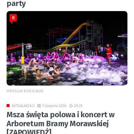
party
0
MIROSŁAW KOŚCIELNIAK
7 sierpnia 2026
09:25
AKTUALNOŚCI
Msza święta polowa i koncert w
Arboretum Bramy Morawskiej
[ZAPOWIEDŹ]