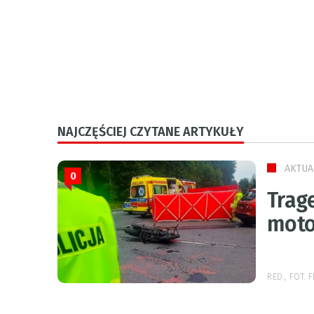
NAJCZĘŚCIEJ CZYTANE ARTYKUŁY
AKTUA
0
Trage
moto
RED., FOT.