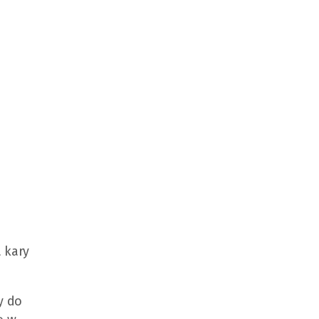
a kary
y do