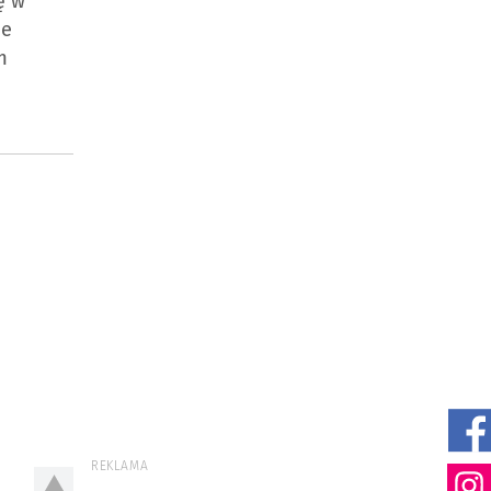
ę w
ne
m
REKLAMA