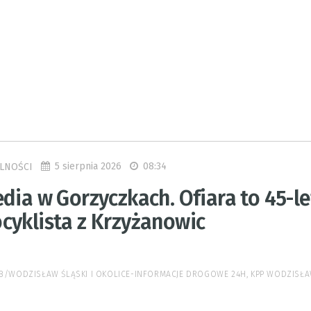
5 sierpnia 2026
08:34
LNOŚCI
dia w Gorzyczkach. Ofiara to 45-le
cyklista z Krzyżanowic
 FB/WODZISŁAW ŚLĄSKI I OKOLICE-INFORMACJE DROGOWE 24H, KPP WODZISŁA