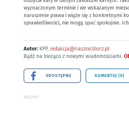
odbycia kary w danym zakładzie karnym. Taka
wyznaczonym terminie i we wskazanym miejsc
naruszenie prawa i wiąże się z konkretnymi 
sprawiedliwości, nie mogą spać spokojnie. Ich
Autor:
KPP,
redakcja@naszraciborz.pl
Bądź na bieżąco z nowymi wiadomościami.
Ob
UDOSTĘPNIJ
KOMENTUJ (0)
REKLAMA