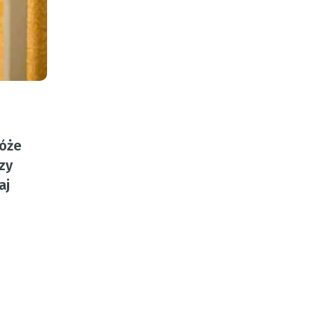
róże
zy
aj