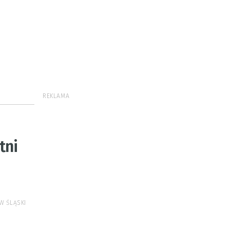
REKLAMA
tni
W ŚLĄSKI