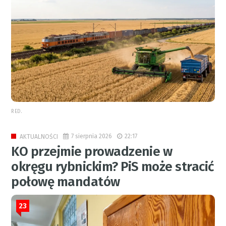
RED.
7 sierpnia 2026
22:17
AKTUALNOŚCI
KO przejmie prowadzenie w
okręgu rybnickim? PiS może stracić
połowę mandatów
23