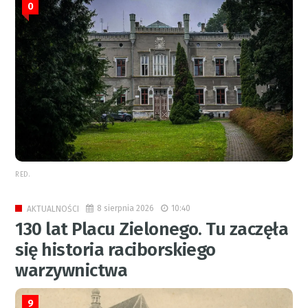
0
RED.
8 sierpnia 2026
10:40
AKTUALNOŚCI
130 lat Placu Zielonego. Tu zaczęła
się historia raciborskiego
warzywnictwa
9