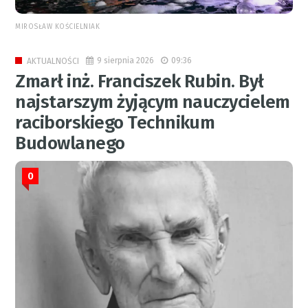
MIROSŁAW KOŚCIELNIAK
9 sierpnia 2026
09:36
AKTUALNOŚCI
Zmarł inż. Franciszek Rubin. Był
najstarszym żyjącym nauczycielem
raciborskiego Technikum
Budowlanego
0