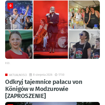
0
RED.
8 sierpnia 2026
17:50
AKTUALNOŚCI
Odkryj tajemnice pałacu von
Königów w Modzurowie
[ZAPROSZENIE]