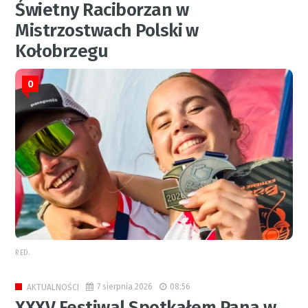
Świetny Raciborzan w
Mistrzostwach Polski w
Kołobrzegu
0
RED.
7 sierpnia 2026
08:56
AKTUALNOŚCI
XXXV Festiwal Spotkałem Pana w