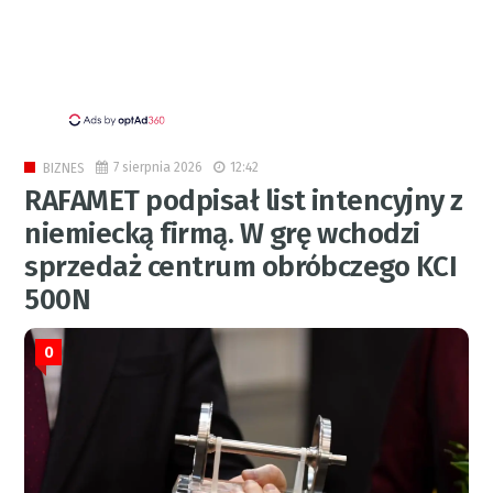
7 sierpnia 2026
12:42
BIZNES
RAFAMET podpisał list intencyjny z
niemiecką firmą. W grę wchodzi
sprzedaż centrum obróbczego KCI
500N
0