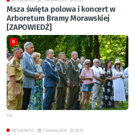
AKTUALNOŚCI
Msza święta polowa i koncert w
Arboretum Bramy Morawskiej
[ZAPOWIEDŹ]
0
RED.
7 sierpnia 2026
08:25
AKTUALNOŚCI