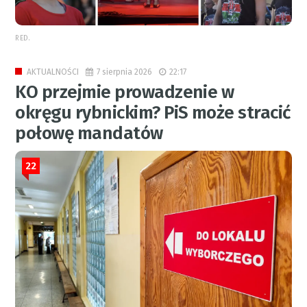
RED.
7 sierpnia 2026
22:17
AKTUALNOŚCI
KO przejmie prowadzenie w
okręgu rybnickim? PiS może stracić
połowę mandatów
22