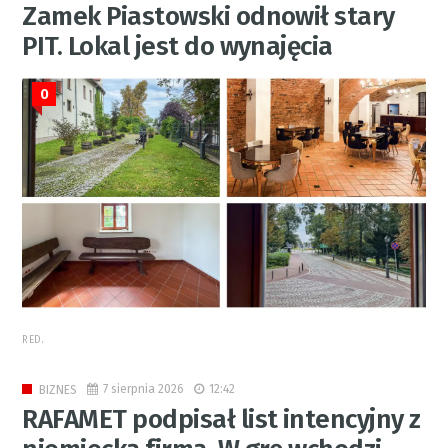
Zamek Piastowski odnowił stary
PIT. Lokal jest do wynajęcia
0
RED.
7 sierpnia 2026
12:42
BIZNES
RAFAMET podpisał list intencyjny z