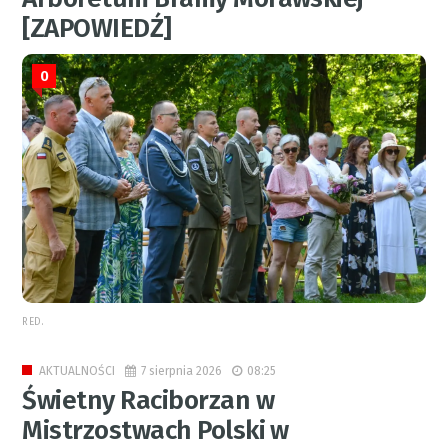
[ZAPOWIEDŹ]
0
RED.
7 sierpnia 2026
08:25
AKTUALNOŚCI
Świetny Raciborzan w
Mistrzostwach Polski w