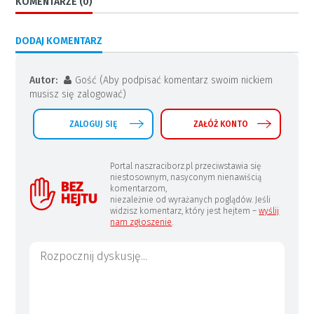
KOMENTARZE (0)
DODAJ KOMENTARZ
Autor:
Gość (Aby podpisać komentarz swoim nickiem
musisz się zalogować)
ZALOGUJ SIĘ
ZAŁÓŻ KONTO
Portal naszraciborz.pl przeciwstawia się
niestosownym, nasyconym nienawiścią
komentarzom,
niezależnie od wyrażanych poglądów. Jeśli
widzisz komentarz, który jest hejtem –
wyślij
nam zgłoszenie
.