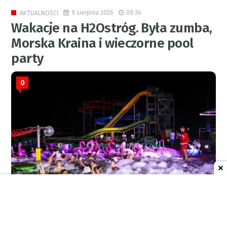
9 sierpnia 2026
08:36
AKTUALNOŚCI
Wakacje na H2Ostróg. Była zumba,
Morska Kraina i wieczorne pool
party
0
MIROSŁAW KOŚCIELNIAK