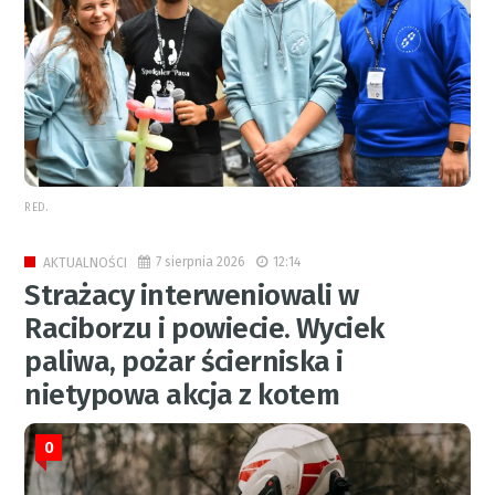
RED.
7 sierpnia 2026
12:14
AKTUALNOŚCI
Strażacy interweniowali w
Raciborzu i powiecie. Wyciek
paliwa, pożar ścierniska i
nietypowa akcja z kotem
0