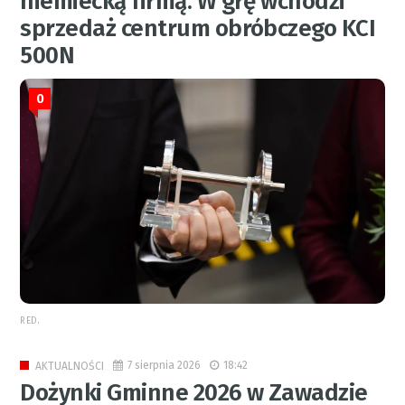
niemiecką firmą. W grę wchodzi
sprzedaż centrum obróbczego KCI
500N
0
RED.
7 sierpnia 2026
18:42
AKTUALNOŚCI
Dożynki Gminne 2026 w Zawadzie