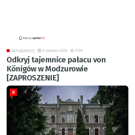
8 sierpnia 2026
17:50
AKTUALNOŚCI
Odkryj tajemnice pałacu von
Königów w Modzurowie
[ZAPROSZENIE]
0