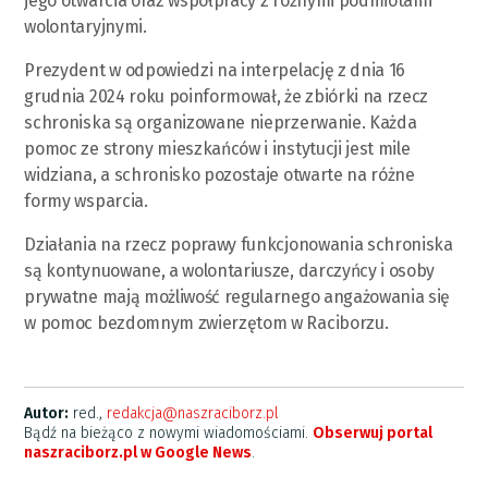
jego otwarcia oraz współpracy z różnymi podmiotami
wolontaryjnymi.
Prezydent w odpowiedzi na interpelację z dnia 16
grudnia 2024 roku poinformował, że zbiórki na rzecz
schroniska są organizowane nieprzerwanie. Każda
pomoc ze strony mieszkańców i instytucji jest mile
widziana, a schronisko pozostaje otwarte na różne
formy wsparcia.
Działania na rzecz poprawy funkcjonowania schroniska
są kontynuowane, a wolontariusze, darczyńcy i osoby
prywatne mają możliwość regularnego angażowania się
w pomoc bezdomnym zwierzętom w Raciborzu.
Autor:
red.,
redakcja@naszraciborz.pl
Bądź na bieżąco z nowymi wiadomościami.
Obserwuj portal
naszraciborz.pl w Google News
.