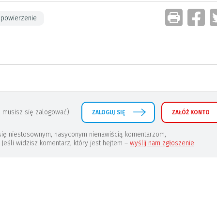
powierzenie
 musisz się zalogować)
ZALOGUJ SIĘ
ZAŁÓŻ KONTO
a się niestosownym, nasyconym nienawiścią komentarzom,
eśli widzisz komentarz, który jest hejtem –
wyślij nam zgłoszenie
.