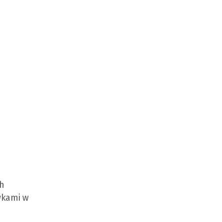
ch
wkami w