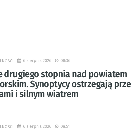
6 sierpnia 2026
08:36
LNOŚCI
e drugiego stopnia nad powiatem
borskim. Synoptycy ostrzegają prz
ami i silnym wiatrem
6 sierpnia 2026
08:51
LNOŚCI