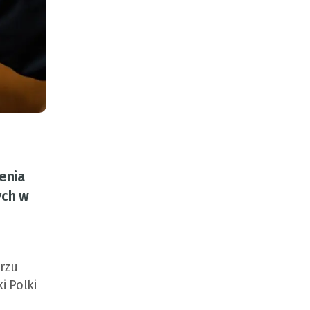
enia
ych w
rzu
i Polki