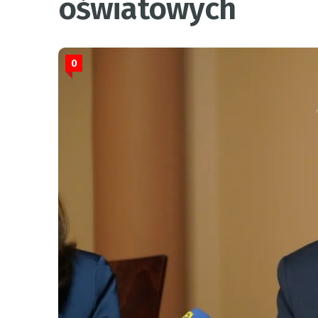
oświatowych
0