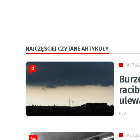
NAJCZĘŚCIEJ CZYTANE ARTYKUŁY
AKTUA
0
Burz
raci
ulew
RED.
AKTUA
34