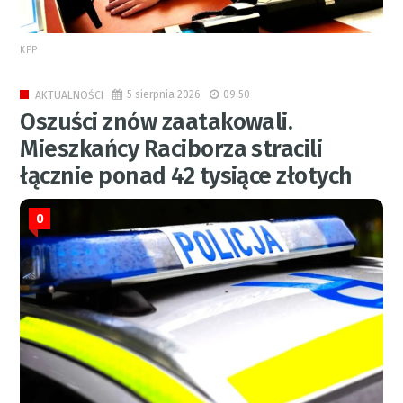
KPP
5 sierpnia 2026
09:50
AKTUALNOŚCI
Oszuści znów zaatakowali.
Mieszkańcy Raciborza stracili
łącznie ponad 42 tysiące złotych
0