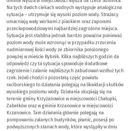
Gminie Nędza w miejscowości Nędza na rzece Suminka.
Na tych dwóch ciekach wodnych występuje analogiczna
sytuacja – utrzymuje się wysoki poziom wody. Strażacy
umacniają wały workami z piaskiem oraz zaporami
przeciwpowodziowymi najbardziej zagrożone miejsca.
Sytuacja jest stabilna jednak bardzo poważna ponieważ
poziom wody może wzrosnąć w przypadku zrzucenia
nadmiarowej ilości wody ze zbiornika położonego
powyżej w mieście Rybnik. Kilka najbliższych godzin da
odpowiedź czy ta sytuacja spowoduje dodatkowe
zagrożenie i zalanie najbliższych zabudowań wzdłuż tych
rzek. Jeżeli chodzi o pozostałą część powiatu
raciborskiego to działania polegają na likwidacji skutków
wysokiego poziomu wody. Działania skupiają się na
terenie gminy Krzyżanowice w miejscowości Chałupki,
Zabełków oraz w gminie Krzanowice w miejscowości
Krzanowice. Tam działania głównie polegają na
pompowaniu zalanych budynków, piwnic, posesji po
podwyższonych stanach wody, które wystąpiły w dniu