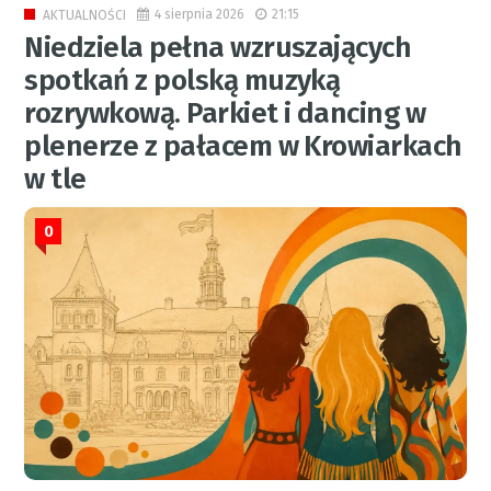
4 sierpnia 2026
21:15
AKTUALNOŚCI
Niedziela pełna wzruszających
spotkań z polską muzyką
rozrywkową. Parkiet i dancing w
plenerze z pałacem w Krowiarkach
w tle
0