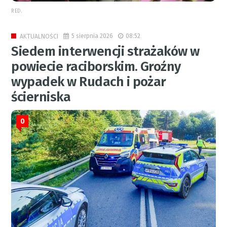
RED.
5 sierpnia 2026
08:52
AKTUALNOŚCI
Siedem interwencji strażaków w
powiecie raciborskim. Groźny
wypadek w Rudach i pożar
ścierniska
0