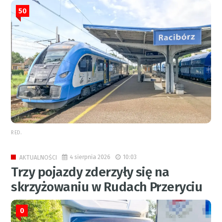
50
RED.
4 sierpnia 2026
10:03
AKTUALNOŚCI
Trzy pojazdy zderzyły się na
skrzyżowaniu w Rudach Przeryciu
0