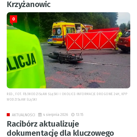
Krzyżanowic
0
RED., FOT. FB/WODZISŁAW ŚLĄSKI I OKOLICE-INFORMACJE DROGOWE 24H, KPP
WODZISŁAW ŚLĄSKI
4 sierpnia 2026
13:15
AKTUALNOŚCI
Racibórz aktualizuje
dokumentację dla kluczowego