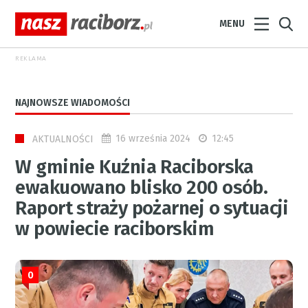
MENU
REKLAMA
NAJNOWSZE WIADOMOŚCI
16 września 2024
12:45
AKTUALNOŚCI
W gminie Kuźnia Raciborska
ewakuowano blisko 200 osób.
Raport straży pożarnej o sytuacji
w powiecie raciborskim
0