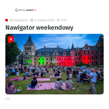
6 sierpnia 2026
21:57
AKTUALNOŚCI
Nawigator weekendowy
0
RED.