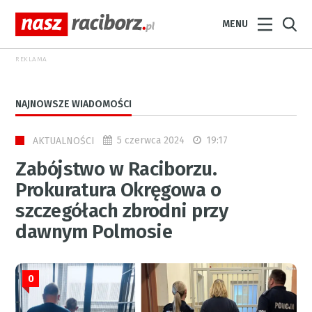
MENU
REKLAMA
NAJNOWSZE WIADOMOŚCI
5 czerwca 2024
19:17
AKTUALNOŚCI
Zabójstwo w Raciborzu.
Prokuratura Okręgowa o
szczegółach zbrodni przy
dawnym Polmosie
0