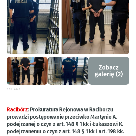
Zobacz
galerię (2)
REKLAMA
Racibórz
:
Prokuratura Rejonowa w Raciborzu
prowadzi postępowanie przeciwko Martynie A.
podejrzanej o czyn z art. 148 § 1 kk i Łukaszowi K.
podejrzanemu o czyn z art. 148 § 1 kk i art. 198 kk.