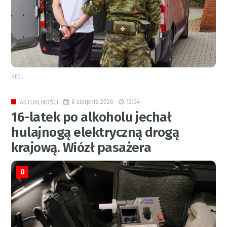
RED.
6 sierpnia 2026
12:04
AKTUALNOŚCI
16-latek po alkoholu jechał
hulajnogą elektryczną drogą
krajową. Wiózł pasażera
0