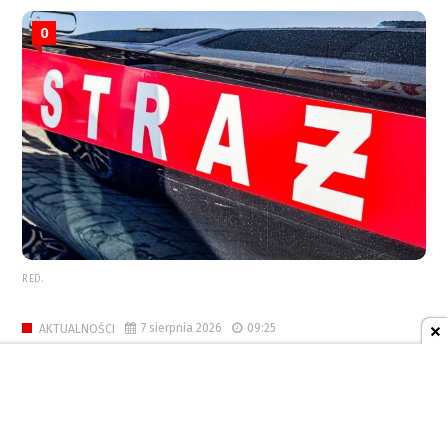
0
RED.
7 sierpnia 2026
09:25
AKTUALNOŚCI
Msza święta polowa i koncert w
Arboretum Bramy Morawskiej
[ZAPOWIEDŹ]