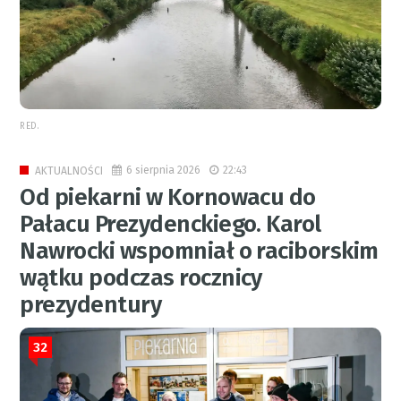
RED.
6 sierpnia 2026
22:43
AKTUALNOŚCI
Od piekarni w Kornowacu do
Pałacu Prezydenckiego. Karol
Nawrocki wspomniał o raciborskim
wątku podczas rocznicy
prezydentury
32