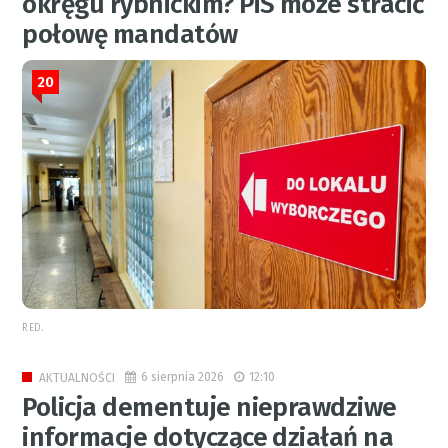
okręgu rybnickim? PiS może stracić
połowę mandatów
20
RED.
6 sierpnia 2026
12:10
AKTUALNOŚCI
Policja dementuje nieprawdziwe
informacje dotyczące działań na