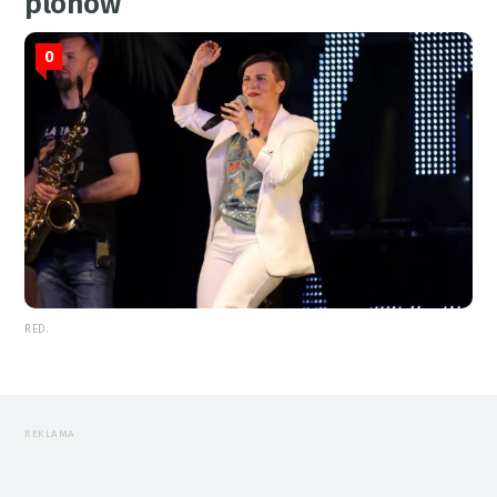
plonów
0
RED.
REKLAMA