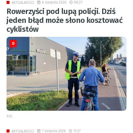
6 sierpnia 2026
08:27
AKTUALNOŚCI
Rowerzyści pod lupą policji. Dziś
jeden błąd może słono kosztować
cyklistów
0
RED.
7 sierpnia 2026
11:37
AKTUALNOŚCI