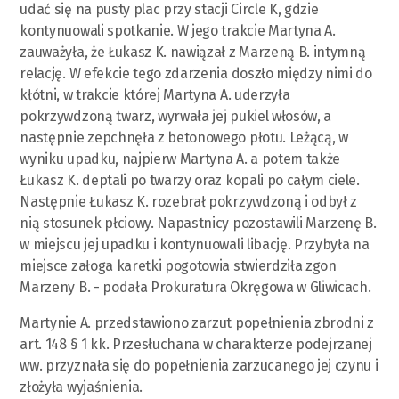
udać się na pusty plac przy stacji Circle K, gdzie
kontynuowali spotkanie. W jego trakcie Martyna A.
zauważyła, że Łukasz K. nawiązał z Marzeną B. intymną
relację. W efekcie tego zdarzenia doszło między nimi do
kłótni, w trakcie której Martyna A. uderzyła
pokrzywdzoną twarz, wyrwała jej pukiel włosów, a
następnie zepchnęła z betonowego płotu. Leżącą, w
wyniku upadku, najpierw Martyna A. a potem także
Łukasz K. deptali po twarzy oraz kopali po całym ciele.
Następnie Łukasz K. rozebrał pokrzywdzoną i odbył z
nią stosunek płciowy. Napastnicy pozostawili Marzenę B.
w miejscu jej upadku i kontynuowali libację. Przybyła na
miejsce załoga karetki pogotowia stwierdziła zgon
Marzeny B. - podała Prokuratura Okręgowa w Gliwicach.
Martynie A. przedstawiono zarzut popełnienia zbrodni z
art. 148 § 1 kk. Przesłuchana w charakterze podejrzanej
ww. przyznała się do popełnienia zarzucanego jej czynu i
złożyła wyjaśnienia.