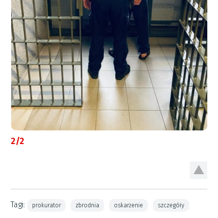
2/2
Tagi:
prokurator
zbrodnia
oskarżenie
szczegóły