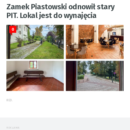
Zamek Piastowski odnowił stary
PIT. Lokal jest do wynajęcia
0
RED.
REKLAMA