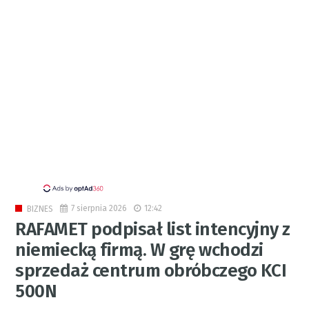
7 sierpnia 2026
12:42
BIZNES
RAFAMET podpisał list intencyjny z
niemiecką firmą. W grę wchodzi
sprzedaż centrum obróbczego KCI
500N