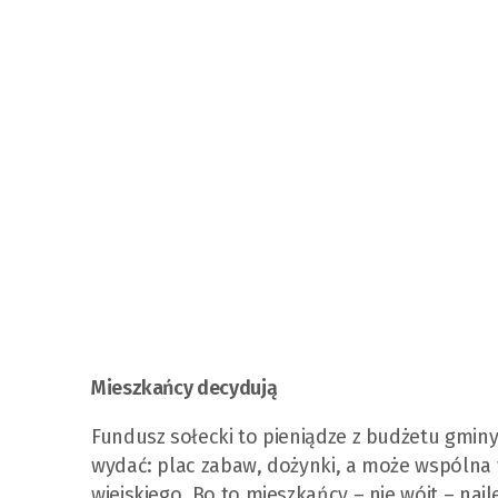
Mieszkańcy decydują
Fundusz sołecki to pieniądze z budżetu gminy
wydać: plac zabaw, dożynki, a może wspólna 
wiejskiego. Bo to mieszkańcy – nie wójt – najl