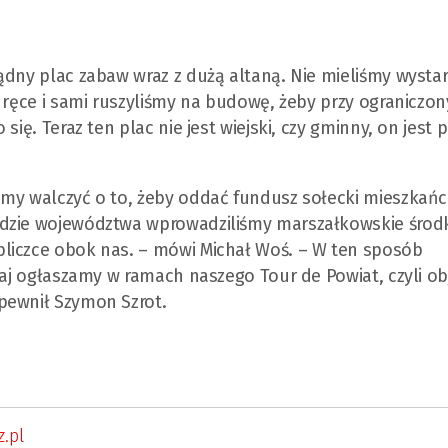
ądny plac zabaw wraz z dużą altaną. Nie mieliśmy wysta
e ręce i sami ruszyliśmy na budowę, żeby przy ograniczo
ię. Teraz ten plac nie jest wiejski, czy gminny, on jest 
emy walczyć o to, żeby oddać fundusz sołecki mieszkań
ądzie województwa wprowadziliśmy marszałkowskie środk
liczce obok nas. – mówi Michał Woś. – W ten sposób
siaj ogłaszamy w ramach naszego Tour de Powiat, czyli o
pewnił Szymon Szrot.
.pl