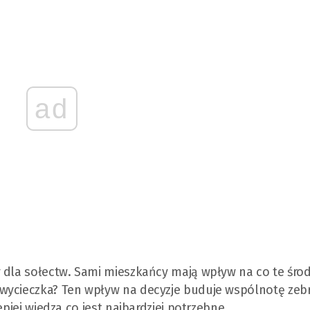
ad
 dla sołectw. Sami mieszkańcy mają wpływ na co te środ
wycieczka? Ten wpływ na decyzje buduje wspólnotę zeb
epiej wiedza co jest najbardziej potrzebne.