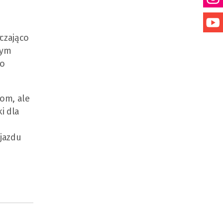
rczająco
nym
po
com, ale
i dla
bjazdu