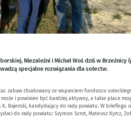
orskiej, Niezależni i Michał Woś dziś w Brzeźnicy 
rowadzą specjalne rozwiązania dla sołectw.
ł plac zabaw zbudowany ze wsparciem funduszu sołeckiego
może i powinien być bardziej aktywny, a takie place mo
K. Bajerski, kandydujący do rady powiatu. W briefingu 
dydaci do rady powiatu: Szymon Szrot, Mateusz Kyrcz, Zof