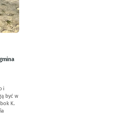
(gmina
 i
gą być w
obok K.
ia