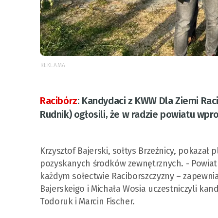
REKLAMA
Racibórz
:
Kandydaci z KWW Dla Ziemi Racib
Rudnik) ogłosili, że w radzie powiatu wp
Krzysztof Bajerski, sołtys Brzeźnicy, pokaza
pozyskanych środków zewnętrznych. - Powiat 
każdym sołectwie Raciborszczyzny – zapewnia 
Bajerskeigo i Michała Wosia uczestniczyli kan
Todoruk i Marcin Fischer.