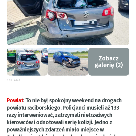
Zobacz
galerię (2)
REKLAMA
Powiat
:
To nie był spokojny weekend na drogach
powiatu raciborskiego. Policjanci musieli aż 133
razy interweniować, zatrzymali nietrzeźwych
kierowców i odnotowali serię kolizji. Jedno z
poważniejszych zdarzeń miało miejsce w