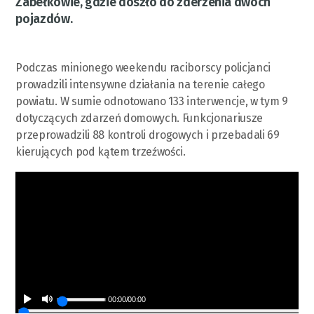
Zabełkowie, gdzie doszło do zderzenia dwóch
pojazdów.
Podczas minionego weekendu raciborscy policjanci
prowadzili intensywne działania na terenie całego
powiatu. W sumie odnotowano 133 interwencje, w tym 9
dotyczących zdarzeń domowych. Funkcjonariusze
przeprowadzili 88 kontroli drogowych i przebadali 69
kierujących pod kątem trzeźwości.
00:00
/
00:00