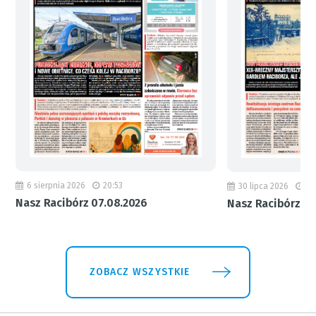
6 sierpnia 2026
20:53
30 lipca 2026
18
Nasz Racibórz 07.08.2026
Nasz Racibórz 31
ZOBACZ WSZYSTKIE