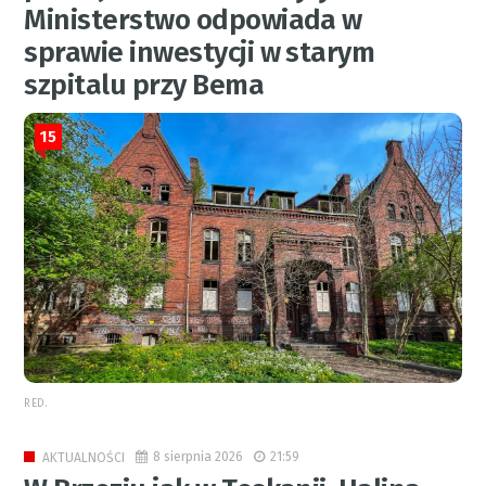
Ministerstwo odpowiada w
sprawie inwestycji w starym
szpitalu przy Bema
15
RED.
8 sierpnia 2026
21:59
AKTUALNOŚCI