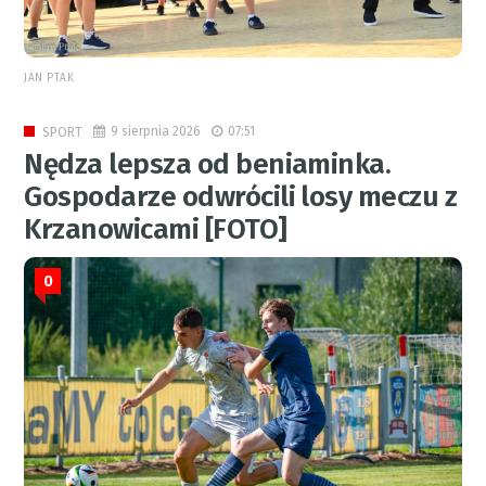
JAN PTAK
9 sierpnia 2026
07:51
SPORT
Nędza lepsza od beniaminka.
Gospodarze odwrócili losy meczu z
Krzanowicami [FOTO]
0