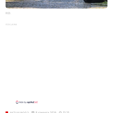
RED.
REKLAMA
8 sierpnia 2026
13:25
AKTUALNOŚCI