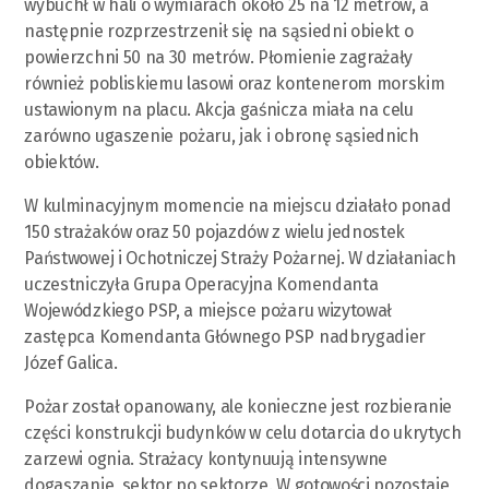
wybuchł w hali o wymiarach około 25 na 12 metrów, a
następnie rozprzestrzenił się na sąsiedni obiekt o
powierzchni 50 na 30 metrów. Płomienie zagrażały
również pobliskiemu lasowi oraz kontenerom morskim
ustawionym na placu. Akcja gaśnicza miała na celu
zarówno ugaszenie pożaru, jak i obronę sąsiednich
obiektów.
W kulminacyjnym momencie na miejscu działało ponad
150 strażaków oraz 50 pojazdów z wielu jednostek
Państwowej i Ochotniczej Straży Pożarnej. W działaniach
uczestniczyła Grupa Operacyjna Komendanta
Wojewódzkiego PSP, a miejsce pożaru wizytował
zastępca Komendanta Głównego PSP nadbrygadier
Józef Galica.
Pożar został opanowany, ale konieczne jest rozbieranie
części konstrukcji budynków w celu dotarcia do ukrytych
zarzewi ognia. Strażacy kontynuują intensywne
dogaszanie, sektor po sektorze. W gotowości pozostaje