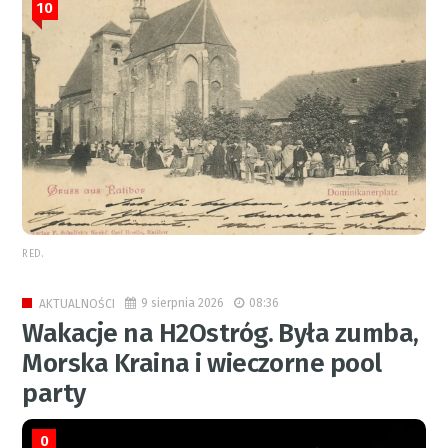
10
RED.
9 sierpnia 2026
08:36
AKTUALNOŚCI
Wakacje na H2Ostróg. Była zumba,
Morska Kraina i wieczorne pool
party
0