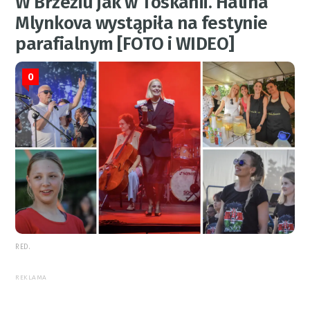
W Brzeziu jak w Toskanii. Halina
Mlynkova wystąpiła na festynie
parafialnym [FOTO i WIDEO]
0
RED.
REKLAMA