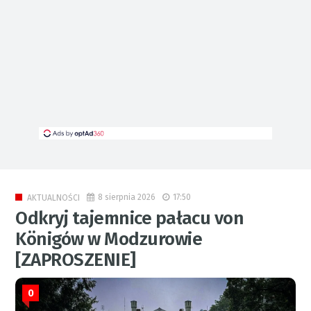
8 sierpnia 2026
17:50
AKTUALNOŚCI
Odkryj tajemnice pałacu von
Königów w Modzurowie
[ZAPROSZENIE]
0