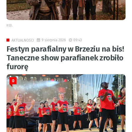
RED.
9 sierpnia 2026
09:43
AKTUALNOŚCI
Festyn parafialny w Brzeziu na bis!
Taneczne show parafianek zrobiło
furorę
0